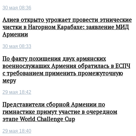
30 мая 08:36
Алиев открыто угрожает провести этнические
чистки в Нагорном Карабахе: заявление МИД
Армении
30 мая 08:33
По факту похищения двух армянских
военнослужащих Армения обратилась в ЕСПЧ
с требованием применить промежуточную
меру
29 мая 18:42
Представители сборной Армении по
гимнастике примут участие в очередном
этапе World Challenge Cup
29 мая 18:40