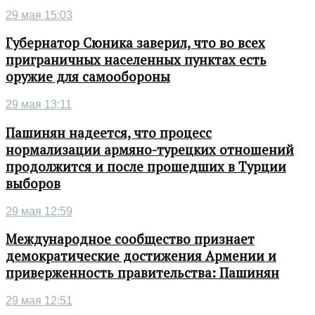
29 мая 15:03
Губернатор Сюника заверил, что во всех
приграничных населенных пунктах есть
оружие для самообороны
29 мая 13:11
Пашинян надеется, что процесс
нормализации армяно-турецких отношений
продолжится и после прошедших в Турции
выборов
29 мая 12:59
Международное сообщество признает
демократические достижения Армении и
приверженность правительства: Пашинян
29 мая 12:51