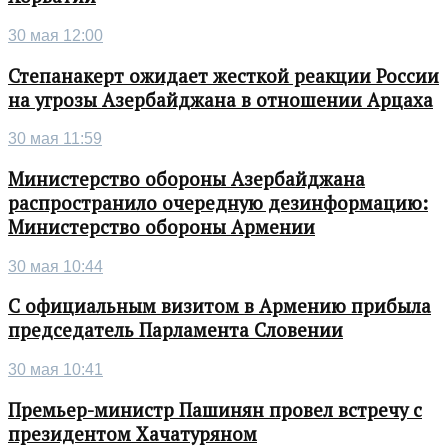
30 мая 12:00
Степанакерт ожидает жесткой реакции России
на угрозы Азербайджана в отношении Арцаха
30 мая 11:59
Министерство обороны Азербайджана
распространило очередную дезинформацию:
Министерство обороны Армении
30 мая 10:44
С официальным визитом в Армению прибыла
председатель Парламента Словении
30 мая 10:41
Премьер-министр Пашинян провел встречу с
президентом Хачатуряном