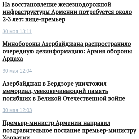
На восстановление железнодорожной
инфраструктуры Армении потребуется около
2-3 лет: вице-премьер
30 мая 13:11
Минобороны Азербайджана распространило
очередную дезинформацию: Армия обороны
Арцаха
30 мая 12:04
Азербайджан в Бердзоре уничтожил
мемориал, увековечивающий память
погибших в Великой Отечественной войне
30 мая 12:03
Премьер-министр Армении направил
поздравительное послание премьер-министру
Хорватии