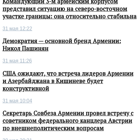
Командующий 3-м армейским корпусом
представил ситуацию на северо-восточном
участке границы: она относительно стабильна
31 мая 12:22
Демократия — основной бренд Армении:
Никол Пашинян
31 мая 11:26
США ожидают, что встреча лидеров Армении
и Азербайджана в Кишиневе будет
конструктивной
31 мая 10:04
Секретарь Совбеза Армении провел встречу с
советником федерального канцлера Австрии
по внешнеполитическим вопросам