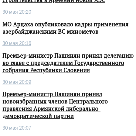
строительства в Армении новой АЭС
30 мая 20:20
МО Арцаха опубликовало кадры применения
азербайджанскими ВС минометов
30 мая 20:16
Премьер-министр Пашинян принял делегацию
во главе с председателем Государственного
собрания Республики Словения
30 мая 20:09
Премьер-министр Пашинян принял
новоизбранных членов Центрального
правления Армянской либерально-
демократической партии
30 мая 20:07