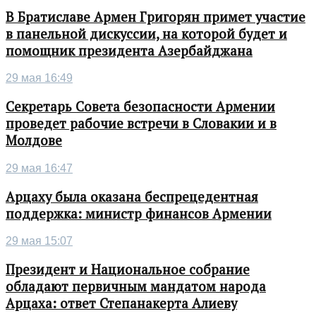
В Братиславе Армен Григорян примет участие
в панельной дискуссии, на которой будет и
помощник президента Азербайджана
29 мая 16:49
Секретарь Совета безопасности Армении
проведет рабочие встречи в Словакии и в
Молдове
29 мая 16:47
Арцаху была оказана беспрецедентная
поддержка: министр финансов Армении
29 мая 15:07
Президент и Национальное собрание
обладают первичным мандатом народа
Арцаха: ответ Степанакерта Алиеву