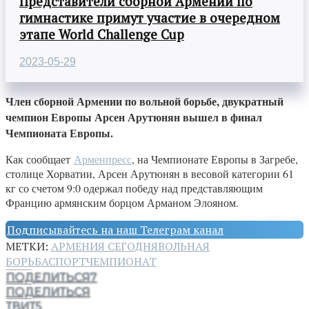
Представители сборной Армении по
гимнастике примут участие в очередном
этапе World Challenge Cup
2023-05-29
Член сборной Армении по вольной борьбе, двукратный
чемпион Европы Арсен Арутюнян вышел в финал
Чемпионата Европы.
Как сообщает
Арменпресс
, на Чемпионате Европы в Загребе,
столице Хорватии, Арсен Арутюнян в весовой категории 61
кг со счетом 9:0 одержал победу над представляющим
Францию армянским борцом Арманом Элояном.
Подписывайтесь на наш Телеграм канал
МЕТКИ:
АРМЕНИЯ СЕГОДНЯ
ВОЛЬНАЯ
БОРЬБА
СПОРТ
ЧЕМПИОНАТ
ПОДЕЛИТЬСЯ
7
ПОДЕЛИТЬСЯ
ТВИТ
5