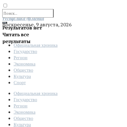
Отправить
Республика Армения
Воскресенье, 9 августа, 2026
Результатов нет
Читать все
результаты
Официальная хроника
Государство
Регион
Экономика
Общество
Культура
Спорт
Официальная хроника
Государство
Регион
Экономика
Общество
Культура