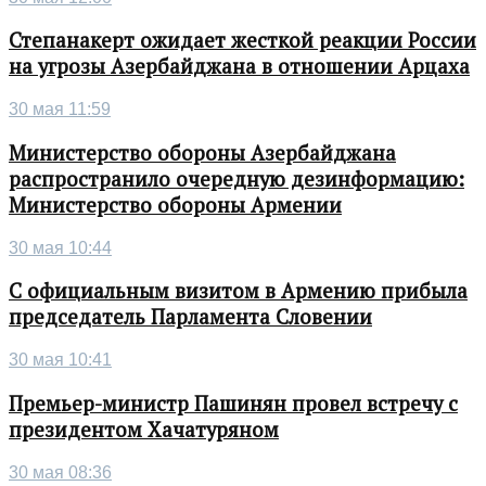
Степанакерт ожидает жесткой реакции России
на угрозы Азербайджана в отношении Арцаха
30 мая 11:59
Министерство обороны Азербайджана
распространило очередную дезинформацию:
Министерство обороны Армении
30 мая 10:44
С официальным визитом в Армению прибыла
председатель Парламента Словении
30 мая 10:41
Премьер-министр Пашинян провел встречу с
президентом Хачатуряном
30 мая 08:36