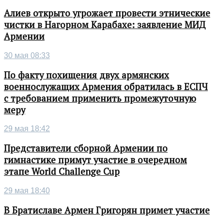
Алиев открыто угрожает провести этнические
чистки в Нагорном Карабахе: заявление МИД
Армении
30 мая 08:33
По факту похищения двух армянских
военнослужащих Армения обратилась в ЕСПЧ
с требованием применить промежуточную
меру
29 мая 18:42
Представители сборной Армении по
гимнастике примут участие в очередном
этапе World Challenge Cup
29 мая 18:40
В Братиславе Армен Григорян примет участие