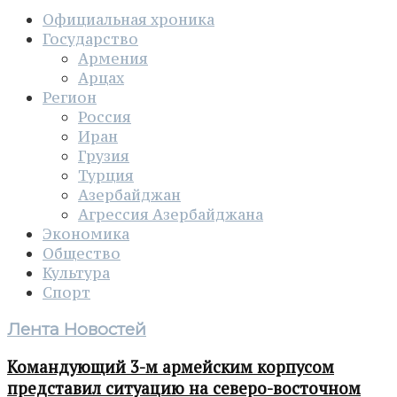
Официальная хроника
Государство
Армения
Арцах
Регион
Россия
Иран
Грузия
Турция
Азербайджан
Агрессия Азербайджана
Экономика
Общество
Культура
Спорт
Лента Новостей
Командующий 3-м армейским корпусом
представил ситуацию на северо-восточном