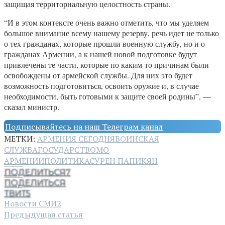
защищая территориальную целостность страны.
“И в этом контексте очень важно отметить, что мы уделяем
большое внимание всему нашему резерву, речь идет не только
о тех гражданах, которые прошли военную службу, но и о
гражданах Армении, а к нашей новой подготовке будут
привлечены те части, которые по каким-то причинам были
освобождены от армейской службы. Для них это будет
возможность подготовиться, освоить оружие и, в случае
необходимости, быть готовыми к защите своей родины”, —
сказал министр.
Подписывайтесь на наш Телеграм канал
МЕТКИ:
АРМЕНИЯ СЕГОДНЯ
ВОИНСКАЯ
СЛУЖБА
ГОСУДАРСТВО
МО
АРМЕНИИ
ПОЛИТИКА
СУРЕН ПАПИКЯН
ПОДЕЛИТЬСЯ
7
ПОДЕЛИТЬСЯ
ТВИТ
5
Новости СМИ2
Предыдущая статья