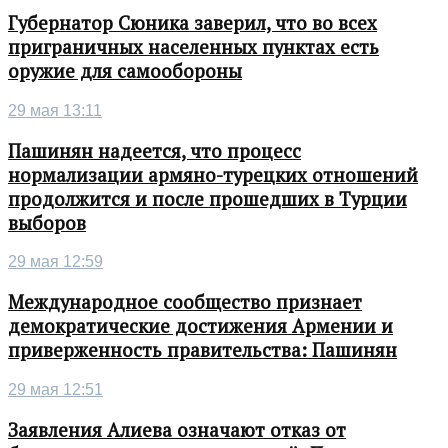
Губернатор Сюника заверил, что во всех
приграничных населенных пунктах есть
оружие для самообороны
29 мая 13:11
Пашинян надеется, что процесс
нормализации армяно-турецких отношений
продолжится и после прошедших в Турции
выборов
29 мая 12:59
Международное сообщество признает
демократические достижения Армении и
приверженность правительства: Пашинян
29 мая 12:51
Заявления Алиева означают отказ от