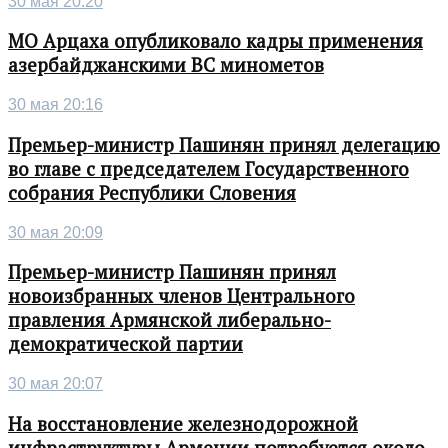
30 мая 20:20
МО Арцаха опубликовало кадры применения
азербайджанскими ВС минометов
30 мая 20:16
Премьер-министр Пашинян принял делегацию
во главе с председателем Государственного
собрания Республики Словения
30 мая 20:09
Премьер-министр Пашинян принял
новоизбранных членов Центрального
правления Армянской либерально-
демократической партии
30 мая 20:07
На восстановление железнодорожной
инфраструктуры Армении потребуется около