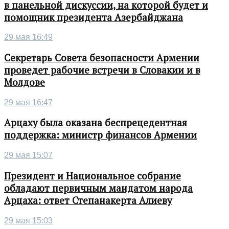
в панельной дискуссии, на которой будет и
помощник президента Азербайджана
29 мая 16:49
Секретарь Совета безопасности Армении
проведет рабочие встречи в Словакии и в
Молдове
29 мая 16:47
Арцаху была оказана беспрецедентная
поддержка: министр финансов Армении
29 мая 15:07
Президент и Национальное собрание
обладают первичным мандатом народа
Арцаха: ответ Степанакерта Алиеву
29 мая 15:03