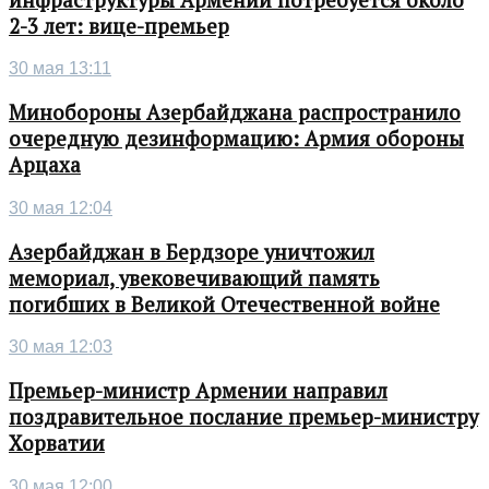
2-3 лет: вице-премьер
30 мая 13:11
Минобороны Азербайджана распространило
очередную дезинформацию: Армия обороны
Арцаха
30 мая 12:04
Азербайджан в Бердзоре уничтожил
мемориал, увековечивающий память
погибших в Великой Отечественной войне
30 мая 12:03
Премьер-министр Армении направил
поздравительное послание премьер-министру
Хорватии
30 мая 12:00