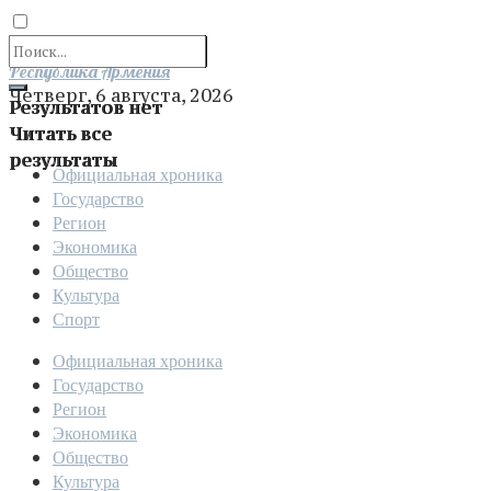
Отправить
Республика Армения
Четверг, 6 августа, 2026
Результатов нет
Читать все
результаты
Официальная хроника
Государство
Регион
Экономика
Общество
Культура
Спорт
Официальная хроника
Государство
Регион
Экономика
Общество
Культура