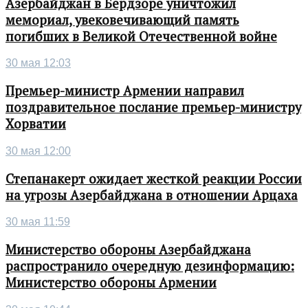
Азербайджан в Бердзоре уничтожил
мемориал, увековечивающий память
погибших в Великой Отечественной войне
30 мая 12:03
Премьер-министр Армении направил
поздравительное послание премьер-министру
Хорватии
30 мая 12:00
Степанакерт ожидает жесткой реакции России
на угрозы Азербайджана в отношении Арцаха
30 мая 11:59
Министерство обороны Азербайджана
распространило очередную дезинформацию:
Министерство обороны Армении