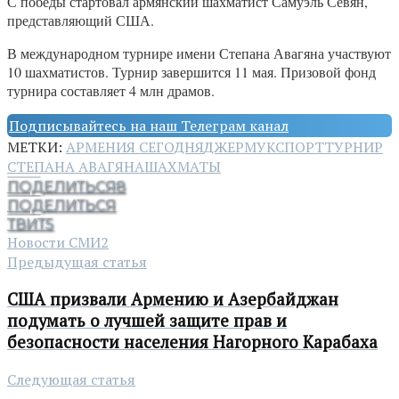
С победы стартовал армянский шахматист Самуэль Севян,
представляющий США.
В международном турнире имени Степана Авагяна участвуют
10 шахматистов. Турнир завершится 11 мая. Призовой фонд
турнира составляет 4 млн драмов.
Подписывайтесь на наш Телеграм канал
МЕТКИ:
АРМЕНИЯ СЕГОДНЯ
ДЖЕРМУК
СПОРТ
ТУРНИР
СТЕПАНА АВАГЯНА
ШАХМАТЫ
ПОДЕЛИТЬСЯ
8
ПОДЕЛИТЬСЯ
ТВИТ
5
Новости СМИ2
Предыдущая статья
США призвали Армению и Азербайджан
подумать о лучшей защите прав и
безопасности населения Нагорного Карабаха
Следующая статья