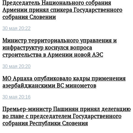
Председатель Национального собрания
Армении принял спикера Государственного
собрания Словении
30 мая 20:22
Министр территориального управления и
инфраструктур коснулся вопроса
строительства в Армении новой АЭС
30 мая 20:20
МО Арцаха опубликовало кадры применения
азербайджанскими ВС минометов
30 мая 20:16
Премьер-министр Пашинян принял делегацию
во главе с председателем Государственного
собрания Республики Словения