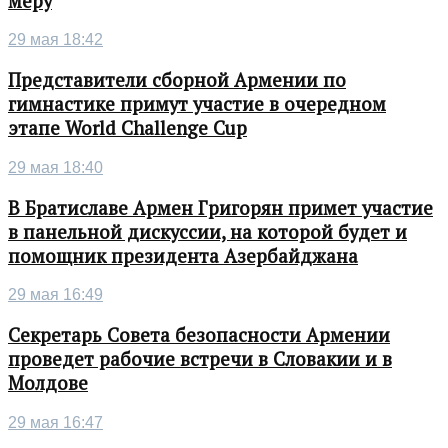
меру
29 мая 18:42
Представители сборной Армении по
гимнастике примут участие в очередном
этапе World Challenge Cup
29 мая 18:40
В Братиславе Армен Григорян примет участие
в панельной дискуссии, на которой будет и
помощник президента Азербайджана
29 мая 16:49
Секретарь Совета безопасности Армении
проведет рабочие встречи в Словакии и в
Молдове
29 мая 16:47