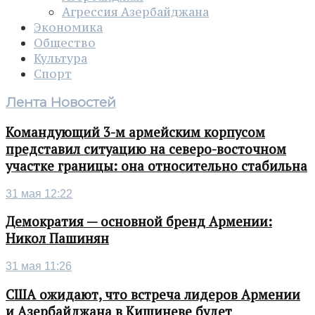
Агрессия Азербайджана
Экономика
Общество
Культура
Спорт
Лента Новостей
Командующий 3-м армейским корпусом
представил ситуацию на северо-восточном
участке границы: она относительно стабильна
31 мая 12:22
Демократия — основной бренд Армении:
Никол Пашинян
31 мая 11:26
США ожидают, что встреча лидеров Армении
и Азербайджана в Кишиневе будет