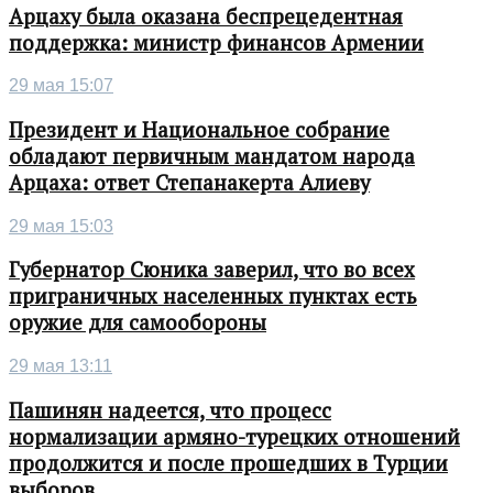
Арцаху была оказана беспрецедентная
поддержка: министр финансов Армении
29 мая 15:07
Президент и Национальное собрание
обладают первичным мандатом народа
Арцаха: ответ Степанакерта Алиеву
29 мая 15:03
Губернатор Сюника заверил, что во всех
приграничных населенных пунктах есть
оружие для самообороны
29 мая 13:11
Пашинян надеется, что процесс
нормализации армяно-турецких отношений
продолжится и после прошедших в Турции
выборов