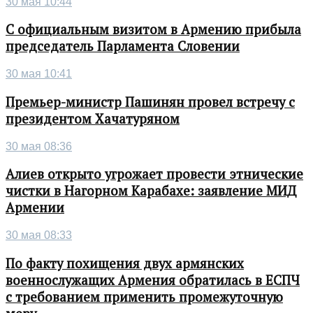
30 мая 10:44
С официальным визитом в Армению прибыла
председатель Парламента Словении
30 мая 10:41
Премьер-министр Пашинян провел встречу с
президентом Хачатуряном
30 мая 08:36
Алиев открыто угрожает провести этнические
чистки в Нагорном Карабахе: заявление МИД
Армении
30 мая 08:33
По факту похищения двух армянских
военнослужащих Армения обратилась в ЕСПЧ
с требованием применить промежуточную