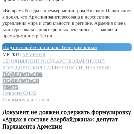
«Во время беседы с премьер-министром Николом Пашиняном
я понял, что Армения заинтересована в перспективе
укрепления мира и стабильности в регионе. Армения очень
заинтересована в долгосрочных решениях», — заключил
премьер-министр Чехии.
Подписывайтесь на наш Телеграм канал
МЕТКИ:
АРМЕНИЯ
СЕГОДНЯ
ВИЗИТ
ГОСУДАРСТВО
ЛАЧИНСКИЙ
КОРИДОР
НИКОЛ ПАШИНЯН
ПОЛИТИКА
ЧЕХИЯ
ПОДЕЛИТЬСЯ
8
ПОДЕЛИТЬСЯ
ТВИТ
5
Новости СМИ2
Предыдущая статья
Документ не должен содержать формулировку
«Арцах в составе Азербайджана»: депутат
Парламента Армении