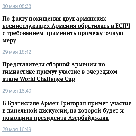
30 мая 08:33
По факту похищения двух армянских
военнослужащих Армения обратилась в ЕСПЧ
с требованием применить промежуточную
меру
29 мая 18:42
Представители сборной Армении по
гимнастике примут участие в очередном
этапе World Challenge Cup
29 мая 18:40
В Братиславе Армен Григорян примет участие
в панельной дискуссии, на которой будет и
помощник президента Азербайджана
29 мая 16:49