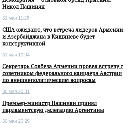
Никол Пашинян
31 мая 11:26
США ожидают, что встреча лидеров Армении
и Азербайджана в Кишиневе будет
конструктивной
31 мая 10:04
Секретарь Совбеза Армении провел встречу с
советником федерального канцлера Австрии
по внешнеполитическим вопросам
30 мая 20:31
Премьер-министр Пашинян принял
парламентскую делегацию Аргентины
30 мая 20:29