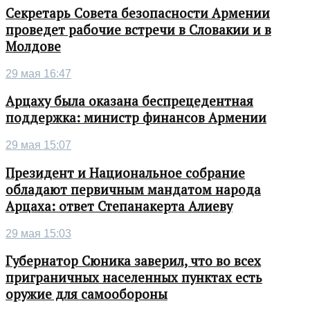
Секретарь Совета безопасности Армении
проведет рабочие встречи в Словакии и в
Молдове
29 мая 16:47
Арцаху была оказана беспрецедентная
поддержка: министр финансов Армении
29 мая 15:07
Президент и Национальное собрание
обладают первичным мандатом народа
Арцаха: ответ Степанакерта Алиеву
29 мая 15:03
Губернатор Сюника заверил, что во всех
приграничных населенных пунктах есть
оружие для самообороны