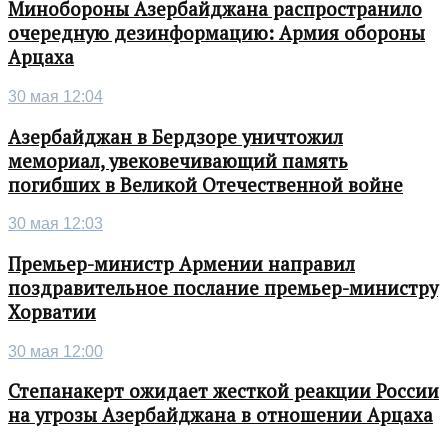
Минобороны Азербайджана распространило
очередную дезинформацию: Армия обороны
Арцаха
30 мая 12:04
Азербайджан в Бердзоре уничтожил
мемориал, увековечивающий память
погибших в Великой Отечественной войне
30 мая 12:03
Премьер-министр Армении направил
поздравительное послание премьер-министру
Хорватии
30 мая 12:00
Степанакерт ожидает жесткой реакции России
на угрозы Азербайджана в отношении Арцаха