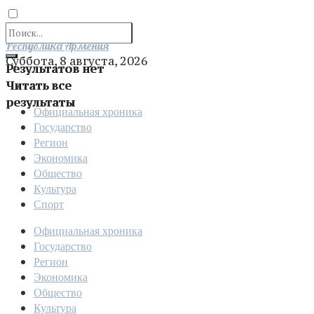
Отправить
Республика Армения
Суббота, 8 августа, 2026
Результатов нет
Читать все
результаты
Официальная хроника
Государство
Регион
Экономика
Общество
Культура
Спорт
Официальная хроника
Государство
Регион
Экономика
Общество
Культура