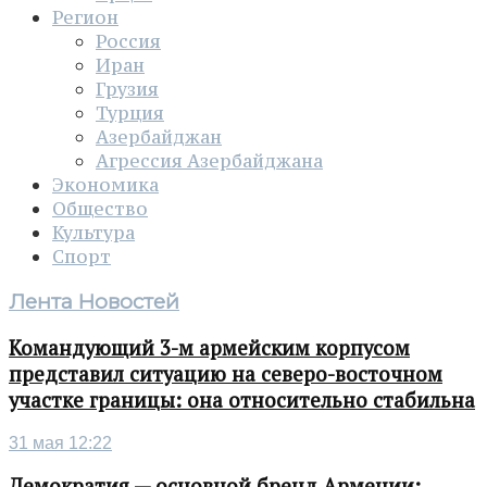
Регион
Россия
Иран
Грузия
Турция
Азербайджан
Агрессия Азербайджана
Экономика
Общество
Культура
Спорт
Лента Новостей
Командующий 3-м армейским корпусом
представил ситуацию на северо-восточном
участке границы: она относительно стабильна
31 мая 12:22
Демократия — основной бренд Армении: