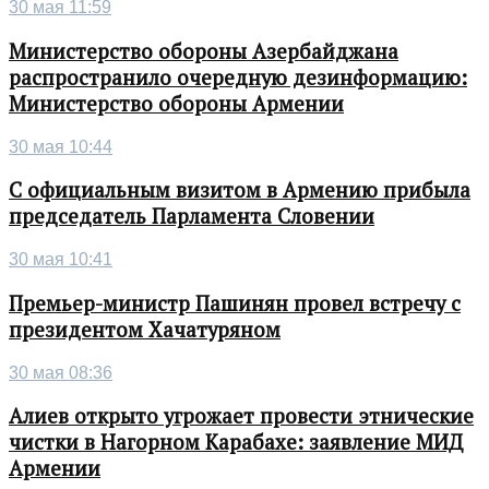
30 мая 11:59
Министерство обороны Азербайджана
распространило очередную дезинформацию:
Министерство обороны Армении
30 мая 10:44
С официальным визитом в Армению прибыла
председатель Парламента Словении
30 мая 10:41
Премьер-министр Пашинян провел встречу с
президентом Хачатуряном
30 мая 08:36
Алиев открыто угрожает провести этнические
чистки в Нагорном Карабахе: заявление МИД
Армении