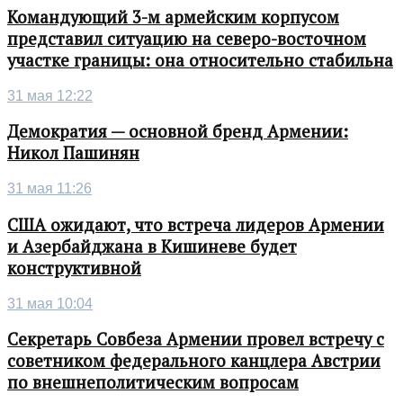
Командующий 3-м армейским корпусом
представил ситуацию на северо-восточном
участке границы: она относительно стабильна
31 мая 12:22
Демократия — основной бренд Армении:
Никол Пашинян
31 мая 11:26
США ожидают, что встреча лидеров Армении
и Азербайджана в Кишиневе будет
конструктивной
31 мая 10:04
Секретарь Совбеза Армении провел встречу с
советником федерального канцлера Австрии
по внешнеполитическим вопросам