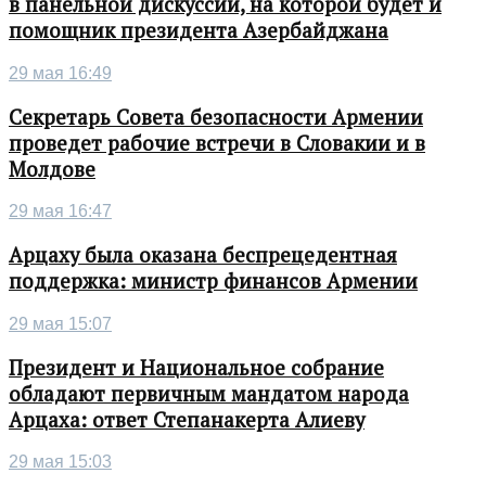
в панельной дискуссии, на которой будет и
помощник президента Азербайджана
29 мая 16:49
Секретарь Совета безопасности Армении
проведет рабочие встречи в Словакии и в
Молдове
29 мая 16:47
Арцаху была оказана беспрецедентная
поддержка: министр финансов Армении
29 мая 15:07
Президент и Национальное собрание
обладают первичным мандатом народа
Арцаха: ответ Степанакерта Алиеву
29 мая 15:03