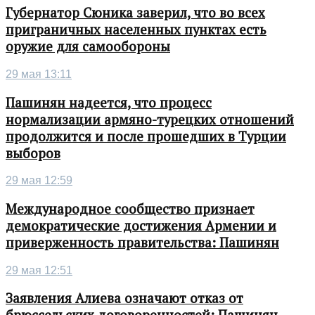
Губернатор Сюника заверил, что во всех
приграничных населенных пунктах есть
оружие для самообороны
29 мая 13:11
Пашинян надеется, что процесс
нормализации армяно-турецких отношений
продолжится и после прошедших в Турции
выборов
29 мая 12:59
Международное сообщество признает
демократические достижения Армении и
приверженность правительства: Пашинян
29 мая 12:51
Заявления Алиева означают отказ от