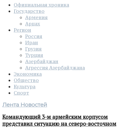
Официальная хроника
Государство
Армения
Арцах
Регион
Россия
Иран
Грузия
Турция
Азербайджан
Агрессия Азербайджана
Экономика
Общество
Культура
Спорт
Лента Новостей
Командующий 3-м армейским корпусом
представил ситуацию на северо-восточном