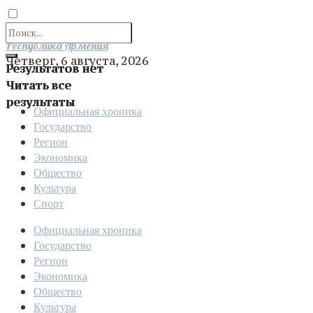
Отправить
Республика Армения
Четверг, 6 августа, 2026
Результатов нет
Читать все
результаты
Официальная хроника
Государство
Регион
Экономика
Общество
Культура
Спорт
Официальная хроника
Государство
Регион
Экономика
Общество
Культура