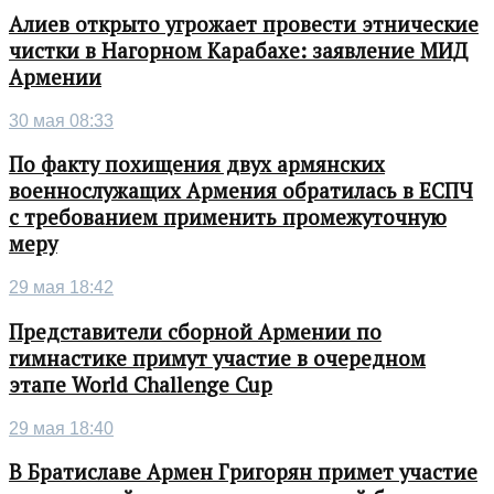
Алиев открыто угрожает провести этнические
чистки в Нагорном Карабахе: заявление МИД
Армении
30 мая 08:33
По факту похищения двух армянских
военнослужащих Армения обратилась в ЕСПЧ
с требованием применить промежуточную
меру
29 мая 18:42
Представители сборной Армении по
гимнастике примут участие в очередном
этапе World Challenge Cup
29 мая 18:40
В Братиславе Армен Григорян примет участие