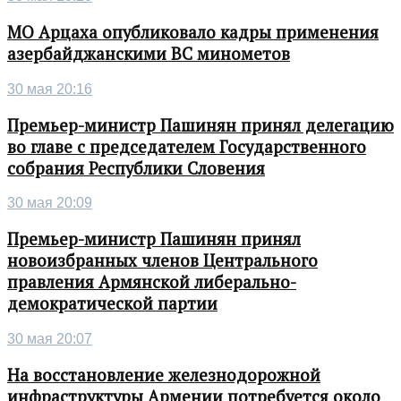
МО Арцаха опубликовало кадры применения
азербайджанскими ВС минометов
30 мая 20:16
Премьер-министр Пашинян принял делегацию
во главе с председателем Государственного
собрания Республики Словения
30 мая 20:09
Премьер-министр Пашинян принял
новоизбранных членов Центрального
правления Армянской либерально-
демократической партии
30 мая 20:07
На восстановление железнодорожной
инфраструктуры Армении потребуется около