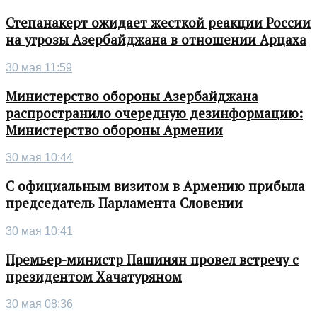
Степанакерт ожидает жесткой реакции России
на угрозы Азербайджана в отношении Арцаха
30 мая 11:59
Министерство обороны Азербайджана
распространило очередную дезинформацию:
Министерство обороны Армении
30 мая 10:44
С официальным визитом в Армению прибыла
председатель Парламента Словении
30 мая 10:41
Премьер-министр Пашинян провел встречу с
президентом Хачатуряном
30 мая 08:36