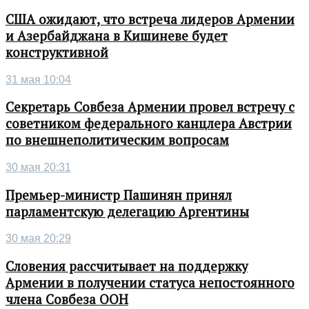
США ожидают, что встреча лидеров Армении
и Азербайджана в Кишиневе будет
конструктивной
31 мая 10:04
Секретарь Совбеза Армении провел встречу с
советником федерального канцлера Австрии
по внешнеполитическим вопросам
30 мая 20:31
Премьер-министр Пашинян принял
парламентскую делегацию Аргентины
30 мая 20:29
Словения рассчитывает на поддержку
Армении в получении статуса непостоянного
члена Совбеза ООН