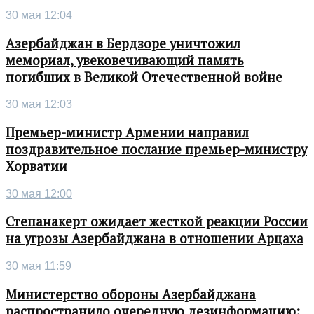
30 мая 12:04
Азербайджан в Бердзоре уничтожил
мемориал, увековечивающий память
погибших в Великой Отечественной войне
30 мая 12:03
Премьер-министр Армении направил
поздравительное послание премьер-министру
Хорватии
30 мая 12:00
Степанакерт ожидает жесткой реакции России
на угрозы Азербайджана в отношении Арцаха
30 мая 11:59
Министерство обороны Азербайджана
распространило очередную дезинформацию: