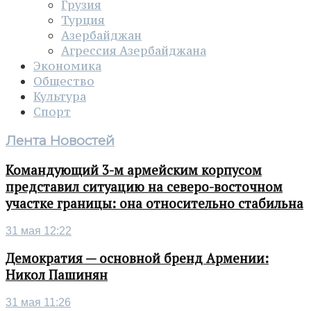
Грузия
Турция
Азербайджан
Агрессия Азербайджана
Экономика
Общество
Культура
Спорт
Лента Новостей
Командующий 3-м армейским корпусом
представил ситуацию на северо-восточном
участке границы: она относительно стабильна
31 мая 12:22
Демократия — основной бренд Армении:
Никол Пашинян
31 мая 11:26