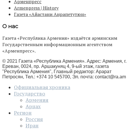
Арменпресс
Armenpress | History
Газета «Айастани Анрапетутюн»
О нас
Газета «Республика Армения» издаётся армянским
Государственным информационным агентством
«Арменпресс».
© 2021 Газета «Республика Армения». Адрес: Армения, г.
Ереван, 0024, пр. Аршакуняц 4, 9-ый этаж, газета
"Республика Армения", Главный редактор: Арарат
Петросян, Тел.: +374 10 545700, Эл. почта:
contact@ra.am
Официальная хроника
Государство
Армения
Арцах
Регион
Россия
Иран