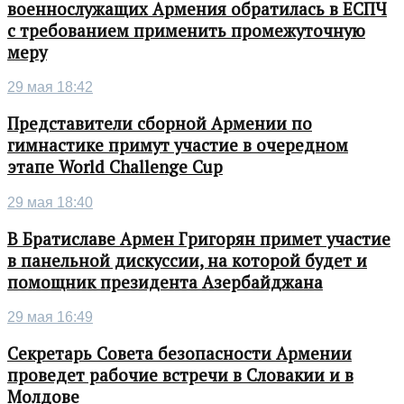
военнослужащих Армения обратилась в ЕСПЧ
с требованием применить промежуточную
меру
29 мая 18:42
Представители сборной Армении по
гимнастике примут участие в очередном
этапе World Challenge Cup
29 мая 18:40
В Братиславе Армен Григорян примет участие
в панельной дискуссии, на которой будет и
помощник президента Азербайджана
29 мая 16:49
Секретарь Совета безопасности Армении
проведет рабочие встречи в Словакии и в
Молдове