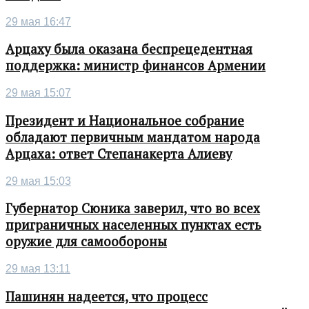
29 мая 16:47
Арцаху была оказана беспрецедентная
поддержка: министр финансов Армении
29 мая 15:07
Президент и Национальное собрание
обладают первичным мандатом народа
Арцаха: ответ Степанакерта Алиеву
29 мая 15:03
Губернатор Сюника заверил, что во всех
приграничных населенных пунктах есть
оружие для самообороны
29 мая 13:11
Пашинян надеется, что процесс