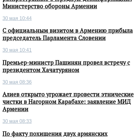
Министерство обороны Армении
30 мая 10:44
С официальным визитом в Армению прибыла
председатель Парламента Словении
30 мая 10:41
Премьер-министр Пашинян провел встречу с
президентом Хачатуряном
30 мая 08:36
Алиев открыто угрожает провести этнические
чистки в Нагорном Карабахе: заявление МИД
Армении
30 мая 08:33
По факту похищения двух армянских