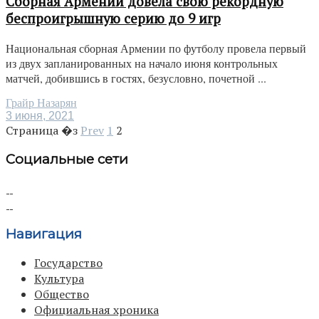
Сборная Армении довела свою рекордную
беспроигрышную серию до 9 игр
Национальная сборная Армении по футболу провела первый
из двух запланированных на начало июня контрольных
матчей, добившись в гостях, безусловно, почетной ...
Грайр Назарян
3 июня, 2021
Страница �з
Prev
1
2
Социальные сети
Навигация
Государство
Культура
Общество
Официальная хроника