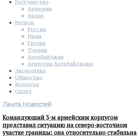
Государство
Армения
Арцах
Регион
Россия
Иран
Грузия
Турция
Азербайджан
Агрессия Азербайджана
Экономика
Общество
Культура
Спорт
Лента Новостей
Командующий 3-м армейским корпусом
представил ситуацию на северо-восточном
участке границы: она относительно стабильна