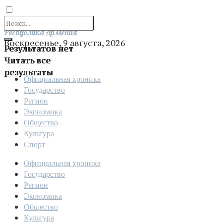
Отправить
Республика Армения
Воскресенье, 9 августа, 2026
Результатов нет
Читать все
результаты
Официальная хроника
Государство
Регион
Экономика
Общество
Культура
Спорт
Официальная хроника
Государство
Регион
Экономика
Общество
Культура