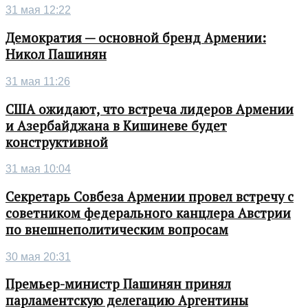
31 мая 12:22
Демократия — основной бренд Армении:
Никол Пашинян
31 мая 11:26
США ожидают, что встреча лидеров Армении
и Азербайджана в Кишиневе будет
конструктивной
31 мая 10:04
Секретарь Совбеза Армении провел встречу с
советником федерального канцлера Австрии
по внешнеполитическим вопросам
30 мая 20:31
Премьер-министр Пашинян принял
парламентскую делегацию Аргентины