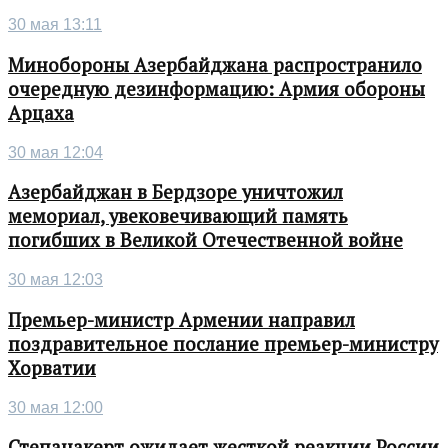
30 мая 13:11
Минобороны Азербайджана распространило
очередную дезинформацию: Армия обороны
Арцаха
30 мая 12:04
Азербайджан в Бердзоре уничтожил
мемориал, увековечивающий память
погибших в Великой Отечественной войне
30 мая 12:03
Премьер-министр Армении направил
поздравительное послание премьер-министру
Хорватии
30 мая 12:00
Степанакерт ожидает жесткой реакции России