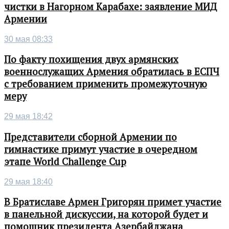
чистки в Нагорном Карабахе: заявление МИД
Армении
30 мая 08:33
По факту похищения двух армянских
военнослужащих Армения обратилась в ЕСПЧ
с требованием применить промежуточную
меру
29 мая 18:42
Представители сборной Армении по
гимнастике примут участие в очередном
этапе World Challenge Cup
29 мая 18:40
В Братиславе Армен Григорян примет участие
в панельной дискуссии, на которой будет и
помощник президента Азербайджана