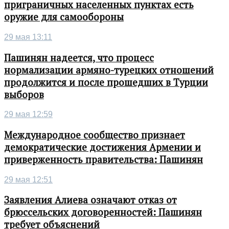
приграничных населенных пунктах есть
оружие для самообороны
29 мая 13:11
Пашинян надеется, что процесс
нормализации армяно-турецких отношений
продолжится и после прошедших в Турции
выборов
29 мая 12:59
Международное сообщество признает
демократические достижения Армении и
приверженность правительства: Пашинян
29 мая 12:51
Заявления Алиева означают отказ от
брюссельских договоренностей: Пашинян
требует объяснений