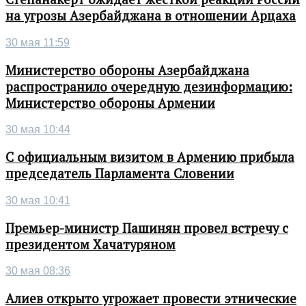
на угрозы Азербайджана в отношении Арцаха
30 мая 11:59
Министерство обороны Азербайджана
распространило очередную дезинформацию:
Министерство обороны Армении
30 мая 10:44
С официальным визитом в Армению прибыла
председатель Парламента Словении
30 мая 10:41
Премьер-министр Пашинян провел встречу с
президентом Хачатуряном
30 мая 08:36
Алиев открыто угрожает провести этнические