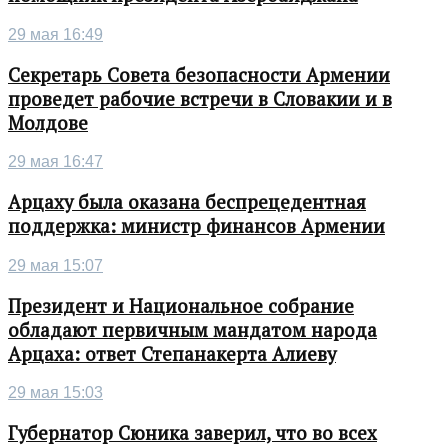
29 мая 16:49
Секретарь Совета безопасности Армении
проведет рабочие встречи в Словакии и в
Молдове
29 мая 16:47
Арцаху была оказана беспрецедентная
поддержка: министр финансов Армении
29 мая 15:07
Президент и Национальное собрание
обладают первичным мандатом народа
Арцаха: ответ Степанакерта Алиеву
29 мая 15:03
Губернатор Сюника заверил, что во всех