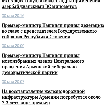
МО Арцаха опубликовало кадры применения
азербайджанскими ВС минометов
30 мая 20:16
Премьер-министр Пашинян принял делегацию
во главе с председателем Государственного
собрания Республики Словения
30 мая 20:09
Премьер-министр Пашинян принял
новоизбранных членов Центрального
правления Армянской либерально-
демократической партии
30 мая 20:07
На восстановление железнодорожной
инфраструктуры Армении потребуется около
2-3 лет: вице-премьер