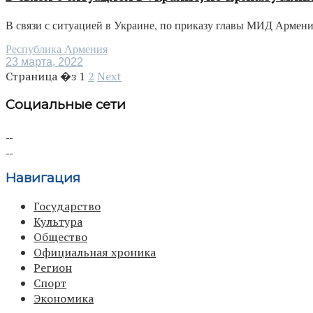
В связи с ситуацией в Украине, по приказу главы МИД Армени
Республика Армения
23 марта, 2022
Страница �з
1
2
Next
Социальные сети
Навигация
Государство
Культура
Общество
Официальная хроника
Регион
Спорт
Экономика