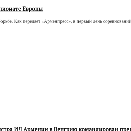
мпионате Европы
рьбе. Как передает «Арменпресс», в первый день соревнований в
инистра ИД Армении в Венгрию командирован пр