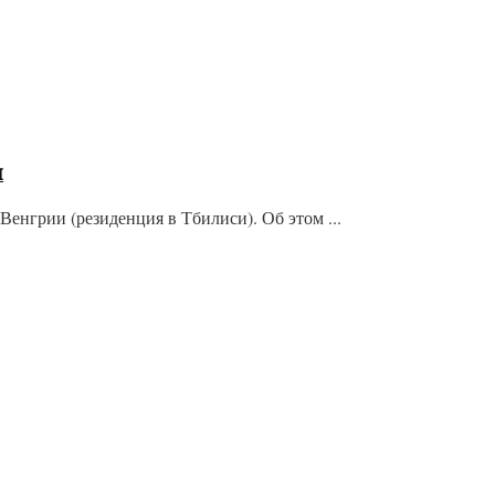
и
нгрии (резиденция в Тбилиси). Об этом ...