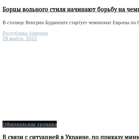
Борцы вольного стиля начинают борьбу на че
В столице Венгрии Будапеште стартует чемпионат Европы по бо
Республика Армения
28 марта, 2022
Официальная хроника
В связи с ситуацией в Украине, по приказу м