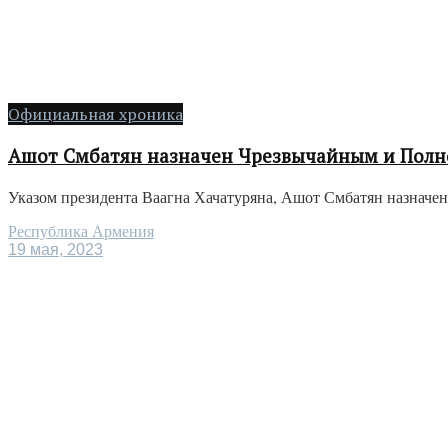
Официальная хроника
Ашот Смбатян назначен Чрезвычайным и Полн
Указом президента Ваагна Хачатуряна, Ашот Смбатян назначе
Республика Армения
19 мая, 2023