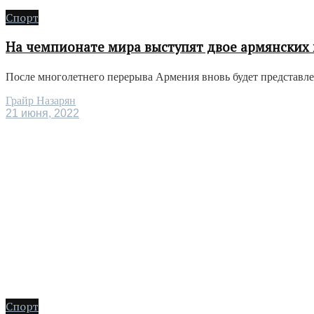
Спорт
На чемпионате мира выступят двое армянских 
После многолетнего перерыва Армения вновь будет представле
Грайр Назарян
21 июня, 2022
Спорт