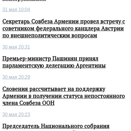
31 мая 10:04
Секретарь Совбеза Армении провел встречу с
советником федерального канцлера Австрии
по внешнеполитическим вопросам
30 мая 20:31
Премьер-министр Пашинян принял
парламентскую делегацию Аргентины
30 мая 20:29
Словения рассчитывает на поддержку
Армении в получении статуса непостоянного
члена Совбеза ООН
30 мая 20:23
Председатель Национального собрания