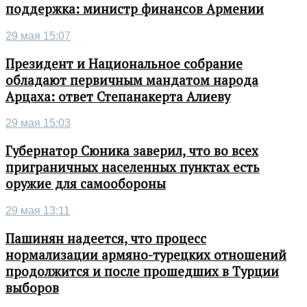
поддержка: министр финансов Армении
29 мая 15:07
Президент и Национальное собрание
обладают первичным мандатом народа
Арцаха: ответ Степанакерта Алиеву
29 мая 15:03
Губернатор Сюника заверил, что во всех
приграничных населенных пунктах есть
оружие для самообороны
29 мая 13:11
Пашинян надеется, что процесс
нормализации армяно-турецких отношений
продолжится и после прошедших в Турции
выборов