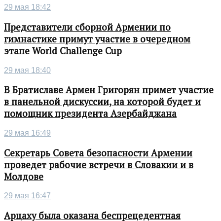
29 мая 18:42
Представители сборной Армении по
гимнастике примут участие в очередном
этапе World Challenge Cup
29 мая 18:40
В Братиславе Армен Григорян примет участие
в панельной дискуссии, на которой будет и
помощник президента Азербайджана
29 мая 16:49
Секретарь Совета безопасности Армении
проведет рабочие встречи в Словакии и в
Молдове
29 мая 16:47
Арцаху была оказана беспрецедентная