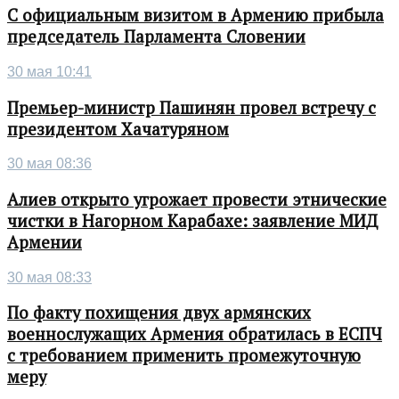
С официальным визитом в Армению прибыла
председатель Парламента Словении
30 мая 10:41
Премьер-министр Пашинян провел встречу с
президентом Хачатуряном
30 мая 08:36
Алиев открыто угрожает провести этнические
чистки в Нагорном Карабахе: заявление МИД
Армении
30 мая 08:33
По факту похищения двух армянских
военнослужащих Армения обратилась в ЕСПЧ
с требованием применить промежуточную
меру