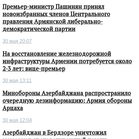
Премьер-министр Пашинян принял
новоизбранных членов Центрального
правления Армянской либерально-
демократической партии
30 мая 20:07
На восстановление железнодорожной
инфраструктуры Армении потребуется около
2-3 лет: вице-премьер
30 мая 13:11
Минобороны Азербайджана распространило
очередную дезинформацию: Армия обороны
Арцаха
30 мая 12:04
Азербайджан в Бердзоре уничтожил