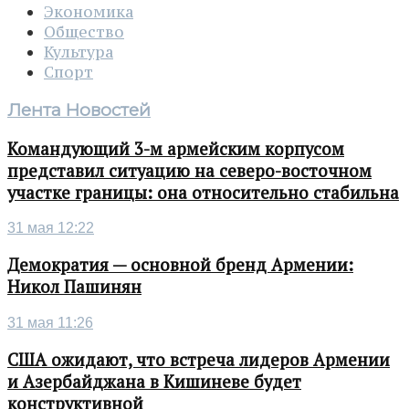
Экономика
Общество
Культура
Спорт
Лента Новостей
Командующий 3-м армейским корпусом
представил ситуацию на северо-восточном
участке границы: она относительно стабильна
31 мая 12:22
Демократия — основной бренд Армении:
Никол Пашинян
31 мая 11:26
США ожидают, что встреча лидеров Армении
и Азербайджана в Кишиневе будет
конструктивной