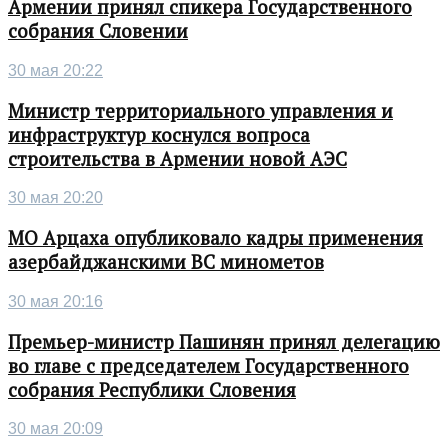
Армении принял спикера Государственного
собрания Словении
30 мая 20:22
Министр территориального управления и
инфраструктур коснулся вопроса
строительства в Армении новой АЭС
30 мая 20:20
МО Арцаха опубликовало кадры применения
азербайджанскими ВС минометов
30 мая 20:16
Премьер-министр Пашинян принял делегацию
во главе с председателем Государственного
собрания Республики Словения
30 мая 20:09