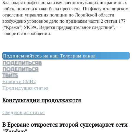
Благодаря профессионализму военнослужащих пограничных
войск, попытка кражи была пресечена. По факту в таширском
отделении управления полиции по Лорийской области
возбуждено уголовное дело по признакам части 2 статьи 177
(“Кража”) УК РА. Ведется предварительное следствие”, —
говорится в сообщении.
Подписывайтесь на наш Телеграм канал
ПОДЕЛИТЬСЯ
8
ПОДЕЛИТЬСЯ
ТВИТ
5
Новости СМИ2
Предыдущая статья
Консультации продолжаются
Следующая статья
В Ереване откроется второй супермаркет сети
“Карфур”