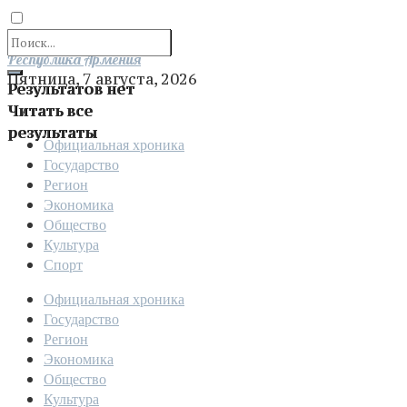
Отправить
Республика Армения
Пятница, 7 августа, 2026
Результатов нет
Читать все
результаты
Официальная хроника
Государство
Регион
Экономика
Общество
Культура
Спорт
Официальная хроника
Государство
Регион
Экономика
Общество
Культура