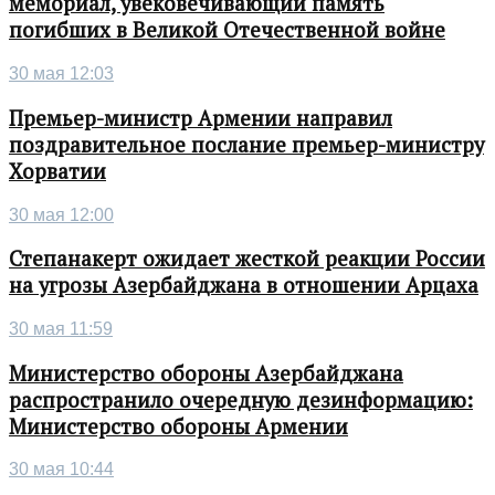
мемориал, увековечивающий память
погибших в Великой Отечественной войне
30 мая 12:03
Премьер-министр Армении направил
поздравительное послание премьер-министру
Хорватии
30 мая 12:00
Степанакерт ожидает жесткой реакции России
на угрозы Азербайджана в отношении Арцаха
30 мая 11:59
Министерство обороны Азербайджана
распространило очередную дезинформацию:
Министерство обороны Армении
30 мая 10:44