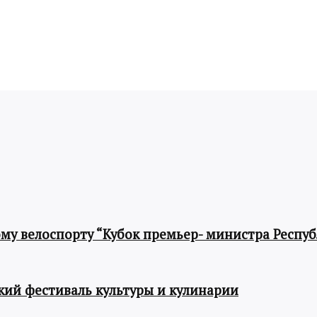
му велоспорту “Кубок премьер- министра Респу
ий фестиваль культуры и кулинарии