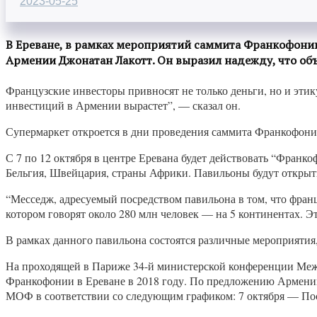
2023-05-25
В Ереване, в рамках мероприятий саммита Франкофонии,
Армении Джонатан Лакотт. Он выразил надежду, что об
Французские инвесторы привносят не только деньги, но и этик
инвестиций в Армении вырастет”, — сказал он.
Супермаркет откроется в дни проведения саммита Франкофони
С 7 по 12 октября в центре Еревана будет действовать “Франк
Бельгия, Швейцария, страны Африки. Павильоны будут открыты 
“Месседж, адресуемый посредством павильона в том, что фран
котором говорят около 280 млн человек — на 5 континентах. Эт
В рамках данного павильона состоятся различные мероприятия,
На проходящей в Париже 34-й министерской конференции Меж
Франкофонии в Ереване в 2018 году. По предложению Армении,
МОФ в соответствии со следующим графиком: 7 октября — По