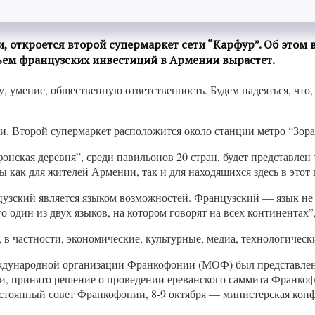
 откроется второй супермаркет сети “Карфур”. Об этом 
ъем французских инвестиций в Армении вырастет.
у, умение, общественную ответственность. Будем надеяться, что
и. Второй супермаркет расположится около станции метро “Зор
офонская деревня”, среди павильонов 20 стран, будет представл
как для жителей Армении, так и для находящихся здесь в этот 
цузский является языком возможностей. Французский — язык не 
о один из двух языков, на котором говорят на всех континентах”
 в частности, экономические, культурные, медиа, технологическ
дународной организации Франкофонии (МОФ) был представлен 
 принято решение о проведении ереванского саммита Франкофон
стоянный совет Франкофонии, 8-9 октября — министерская кон