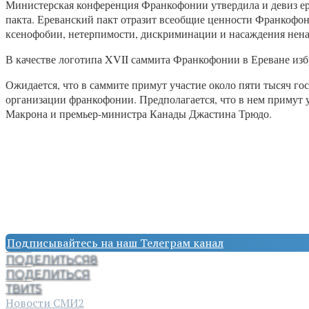
Министерская конференция Франкофонии утвердила и девиз ере
пакта. Ереванский пакт отразит всеобщие ценности Франкофони
ксенофобии, нетерпимости, дискриминации и насаждения нена
В качестве логотипа XVII саммита Франкофонии в Ереване изб
Ожидается, что в саммите примут участие около пяти тысяч г
организации франкофонии. Предполагается, что в нем примут 
Макрона и премьер-министра Канады Джастина Трюдо.
Подписывайтесь на наш Телеграм канал
ПОДЕЛИТЬСЯ
8
ПОДЕЛИТЬСЯ
ТВИТ
5
Новости СМИ2