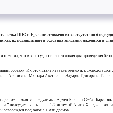
хвате полка ППС в Ереване отложено из-за отсутствия 6 под
 так как их подзащитные в условиях эпидемии находятся в уя
отметил, что в зале суда есть все условия для проведения безоп
щим образом. Их отсутствие неуважительно и, руководствуясь с
ана Аветисяна, Мхитара Аветисяна, Эдуарда Григоряна, Гагика
д арестом находятся подсудимые Армен Билян и Смбат Барсегян
нии 7 подсудимых изменена (обвиняемый Араик Хандоян скончалс
 освобожден под залог в 1 млн драмов.