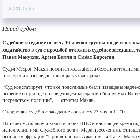
2023-05-25
Перед судом
Судебное заседание по делу 10 членов группы по делу о за
ходатайство в суд с просьбой отложить судебное заседание,
Павел Манукян, Армен Билян и Смбат Барсегян.
Судья Месроп Макян посчитал ходатайства безосновательными и 
проведении расследования в разумные сроки.
“Суд констатирует, что все подсудимые были извещены надлежа
решение о приводе на следующем заседании обвиняемых Варуж
посредством полиции”, — отметил Макян.
Следующее судебное заседание состоится 27 мая, в 11:00.
Напомним: по делу о захвате полка ППС в настоящее время по
исполнении ими служебного долга. Мера пресечения в отноше
основном, фракции “Процветающая Армения”, а Павел Манукян