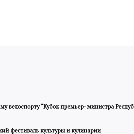
му велоспорту “Кубок премьер- министра Респу
ий фестиваль культуры и кулинарии