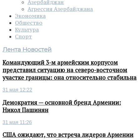
Азербайджан
Агрессия Азербайджана
Экономика
Общество
Культура
Спорт
Лента Новостей
Командующий 3-м армейским корпусом
представил ситуацию на северо-восточном
участке границы: она относительно стабильна
31 мая 12:22
Демократия — основной бренд Армении:
Никол Пашинян
31 мая 11:26
США ожидают, что встреча лидеров Армении