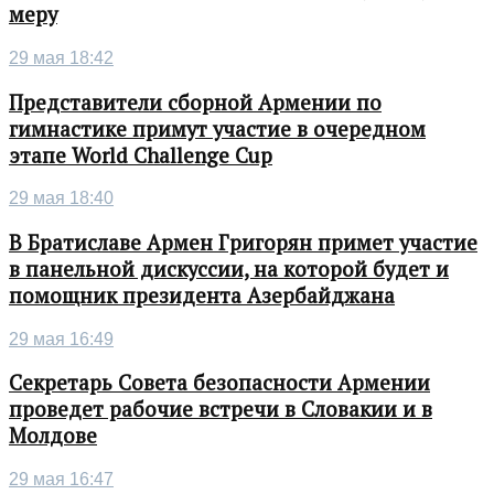
меру
29 мая 18:42
Представители сборной Армении по
гимнастике примут участие в очередном
этапе World Challenge Cup
29 мая 18:40
В Братиславе Армен Григорян примет участие
в панельной дискуссии, на которой будет и
помощник президента Азербайджана
29 мая 16:49
Секретарь Совета безопасности Армении
проведет рабочие встречи в Словакии и в
Молдове
29 мая 16:47