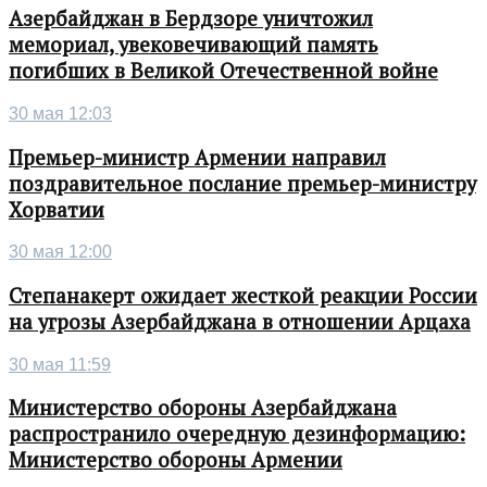
Азербайджан в Бердзоре уничтожил
мемориал, увековечивающий память
погибших в Великой Отечественной войне
30 мая 12:03
Премьер-министр Армении направил
поздравительное послание премьер-министру
Хорватии
30 мая 12:00
Степанакерт ожидает жесткой реакции России
на угрозы Азербайджана в отношении Арцаха
30 мая 11:59
Министерство обороны Азербайджана
распространило очередную дезинформацию:
Министерство обороны Армении