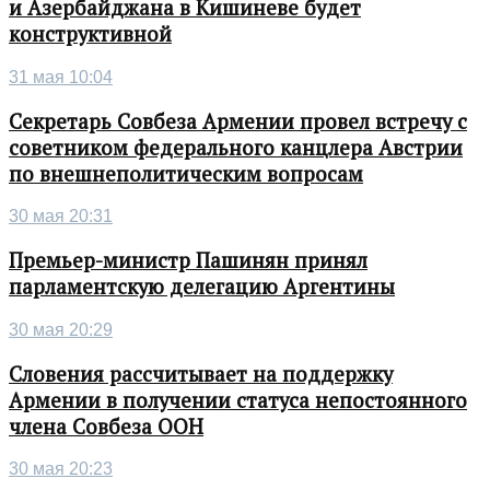
и Азербайджана в Кишиневе будет
конструктивной
31 мая 10:04
Секретарь Совбеза Армении провел встречу с
советником федерального канцлера Австрии
по внешнеполитическим вопросам
30 мая 20:31
Премьер-министр Пашинян принял
парламентскую делегацию Аргентины
30 мая 20:29
Словения рассчитывает на поддержку
Армении в получении статуса непостоянного
члена Совбеза ООН
30 мая 20:23