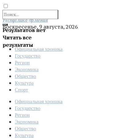
Отправить
Республика Армения
Воскресенье, 9 августа, 2026
Результатов нет
Читать все
результаты
Официальная хроника
Государство
Регион
Экономика
Общество
Культура
Спорт
Официальная хроника
Государство
Регион
Экономика
Общество
Культура