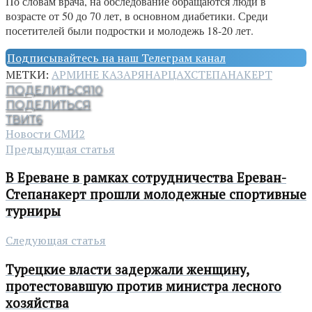
По словам врача, на обследование обращаются люди в
возрасте от 50 до 70 лет, в основном диабетики. Среди
посетителей были подростки и молодежь 18-20 лет.
Подписывайтесь на наш Телеграм канал
МЕТКИ:
АРМИНЕ КАЗАРЯН
АРЦАХ
СТЕПАНАКЕРТ
ПОДЕЛИТЬСЯ
10
ПОДЕЛИТЬСЯ
ТВИТ
6
Новости СМИ2
Предыдущая статья
В Ереване в рамках сотрудничества Ереван-
Степанакерт прошли молодежные спортивные
турниры
Следующая статья
Турецкие власти задержали женщину,
протестовавшую против министра лесного
хозяйства