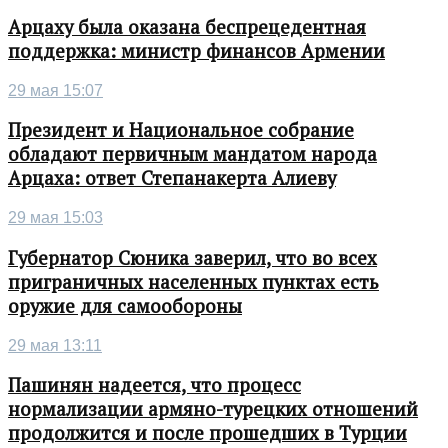
Арцаху была оказана беспрецедентная
поддержка: министр финансов Армении
29 мая 15:07
Президент и Национальное собрание
обладают первичным мандатом народа
Арцаха: ответ Степанакерта Алиеву
29 мая 15:03
Губернатор Сюника заверил, что во всех
приграничных населенных пунктах есть
оружие для самообороны
29 мая 13:11
Пашинян надеется, что процесс
нормализации армяно-турецких отношений
продолжится и после прошедших в Турции