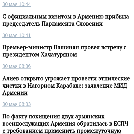
30 мая 10:44
С официальным визитом в Армению прибыла
председатель Парламента Словении
30 мая 10:41
Премьер-министр Пашинян провел встречу с
президентом Хачатуряном
30 мая 08:36
Алиев открыто угрожает провести этнические
чистки в Нагорном Карабахе: заявление МИД
Армении
30 мая 08:33
По факту похищения двух армянских
военнослужащих Армения обратилась в ЕСПЧ
с требованием применить промежуточную