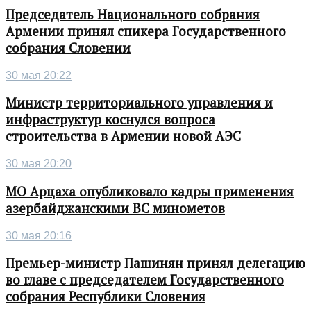
Председатель Национального собрания
Армении принял спикера Государственного
собрания Словении
30 мая 20:22
Министр территориального управления и
инфраструктур коснулся вопроса
строительства в Армении новой АЭС
30 мая 20:20
МО Арцаха опубликовало кадры применения
азербайджанскими ВС минометов
30 мая 20:16
Премьер-министр Пашинян принял делегацию
во главе с председателем Государственного
собрания Республики Словения