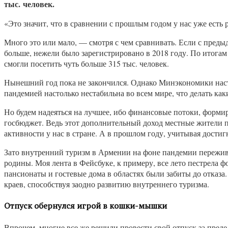
тыс. человек.
«Это значит, что в сравнении с прошлым годом у нас уже ест
Много это или мало, — смотря с чем сравнивать. Если с предыд
больше, нежели было зарегистрировано в 2018 году. По итогам
смогли посетить чуть больше 315 тыс. человек.
Нынешний год пока не закончился. Однако Минэкономики настро
пандемией настолько нестабильна во всем мире, что делать ка
Но будем надеяться на лучшее, ибо финансовые потоки, форми
госбюджет. Ведь этот дополнительный доход местные жители п
активности у нас в стране. А в прошлом году, учитывая дост
Зато внутренний туризм в Армении на фоне пандемии пережива
родины. Моя лента в Фейсбуке, к примеру, все лето пестрела
пансионаты и гостевые дома в областях были забиты до отказа.
краев, способствуя заодно развитию внутреннего туризма.
Отпуск обернулся игрой в кошки-мышки
Впрочем, многие все же решили провести свой отпуск за пред