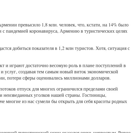
Армении превысило 1,8 млн. человек, что, кстати, на 14% было
зи с пандемией коронавируса, Армению в туристических целях
тся добиться показателя в 1,2 млн туристов. Хотя, ситуация с
кт и играют достаточно весомую роль в плане поступлений в
и услуг, создавая тем самым новый виток экономической
нии, потери сферы оценивались миллионами долларов.
потоков отпуск для многих ограничился пределами своей
 и неизведанных уголков нашей страны. Гостиницы,
наче многие из нас сумели бы открыть для себя красоты родных
ынешний туристический сезон оказался очень непростым. Ровно