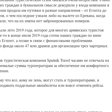
ших граждан в буквальном смысле дежурили у входа компании в
ания продала им путевки в разные направления – от Египта до
в, о чем последние узнали либо на вылете из Еревана, когда
зали, что на их имена нет забронированных номеров.
ыли лето 2019 года, которое для многих армянских туристов
де-то в конце июля 2019 года сотни наших граждан по вине
в Египет, а позже в связи с финансовыми проблемами
го фонда около 47 млн драмов для организации трех чартерных
 туристическая компания Sputnik Travel часами не отвечала на
ие немалые суммы туроператорам за обеспечение им комфортного
ении.
 что все, кому не лень, могут стать и туроператорами, и
продавать поддельные авиабилеты или вовсе отменять рейсы.
естных туроператоров и гидов из соседних стран, которые