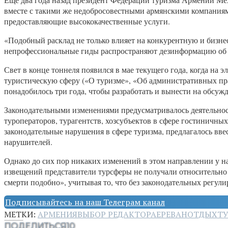
вместе с такими же недобросовестными армянскими компаниям
предоставляющие высококачественные услуги.
«Подобный расклад не только влияет на конкурентную и бизне
непрофессиональные гиды распространяют дезинформацию об 
Свет в конце тоннеля появился в мае текущего года, когда на
туристическую сферу («О туризме», «Об административных пр
понадобилось три года, чтобы разработать и вынести на обсуж
Законодательными изменениями предусматривалось деятельност
туроператоров, турагентств, хозсубъектов в сфере гостиничны
законодательные нарушения в сфере туризма, предлагалось вв
нарушителей.
Однако до сих пор никаких изменений в этом направлении у на
извещений представители турсферы не получали относительно т
смерти подобно», учитывая то, что без законодательных регул
Подписывайтесь на наш Телеграм канал
МЕТКИ:
АРМЕНИЯ
ВЫБОР РЕДАКТОРА
ЕРЕВАН
ОТДЫХ
Т
ПОДЕЛИТЬСЯ
10