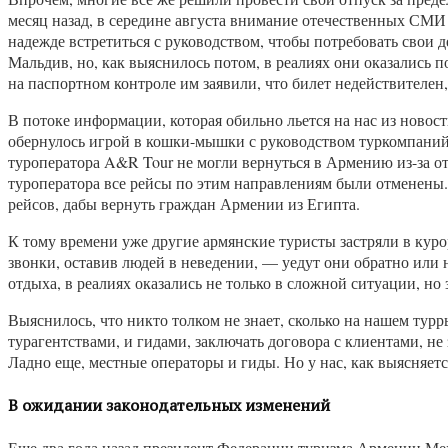
месяц назад, в середине августа внимание отечественных СМИ 
надежде встретиться с руководством, чтобы потребовать свои д
Мальдив, но, как выяснилось потом, в реалиях они оказались п
на паспортном контроле им заявили, что билет недействителен,
В потоке информации, которая обильно льется на нас из новост
обернулось игрой в кошки-мышки с руководством туркомпаний, 
туроператора A&R Tour не могли вернуться в Армению из-за о
туроператора все рейсы по этим направлениям были отменены. 
рейсов, дабы вернуть граждан Армении из Египта.
К тому времени уже другие армянские туристы застряли в курор
звонки, оставив людей в неведении, — уедут они обратно или н
отдыха, в реалиях оказались не только в сложной ситуации, 
Выяснилось, что никто толком не знает, сколько на нашем турр
турагентствами, и гидами, заключать договора с клиентами, н
Ладно еще, местные операторы и гиды. Но у нас, как выясняет
В ожидании законодательных изменений
Еще два года назад президент Федерации туризма Армении Мех