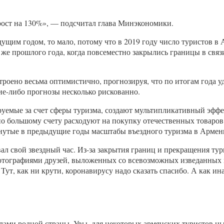
ь рост на 130%», — подсчитал глава Минэкономики.
ущим годом, то мало, потому что в 2019 году число туристов в 
 же прошлого года, когда повсеместно закрылись границы в свя
ено весьма оптимистично, прогнозируя, что по итогам года удас
кие-либо прогнозы несколько рискованно.
руемые за счет сферы туризма, создают мультипликативный эффе
о большому счету расходуют на покупку отечественных товаров 
игнутые в предыдущие годы масштабы въездного туризма в Арме
л свой звездный час. Из-за закрытия границ и прекращения тур
 фотографиями друзей, выложенных со всевозможных изведанных
 Тут, как ни крути, коронавирусу надо сказать спасибо. А как и
елами родной страны. Увы, для некоторых армянских туристов н