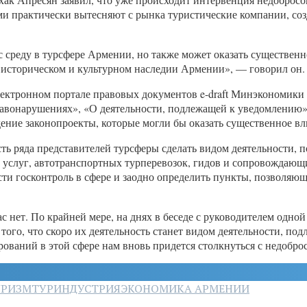
и практически вытесняют с рынка туристические компании, со
с среду в турсфере Армении, но также может оказать существенн
историческом и культурном наследии Армении», — говорил он.
 электронном портале правовых документов e-draft Минэкономик
авонарушениях», «О деятельности, подлежащей к уведомлению» 
дение законопроекты, которые могли бы оказать существенное в
ь ряда представителей турсферы сделать видом деятельности, п
х услуг, автотранспортных турперевозок, гидов и сопровождающи
ести госконтроль в сфере и заодно определить пункты, позволя
с нет. По крайней мере, на днях в беседе с руководителем одно
ого, что скоро их деятельность станет видом деятельности, по
ирований в этой сфере нам вновь придется столкнуться с недобр
УРИЗМ
ТУРИНДУСТРИЯ
ЭКОНОМИКА АРМЕНИИ