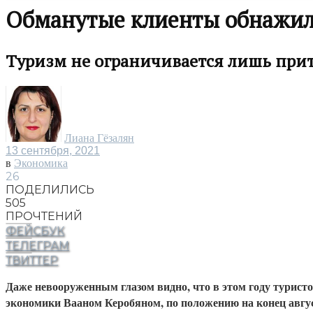
Обманутые клиенты обнажи
Туризм не ограничивается лишь при
Лиана Гёзалян
13 сентября, 2021
в
Экономика
26
ПОДЕЛИЛИСЬ
505
ПРОЧТЕНИЙ
ФЕЙСБУК
ТЕЛЕГРАМ
ТВИТТЕР
Даже невооруженным глазом видно, что в этом году туристо
экономики Вааном Керобяном, по положению на конец август