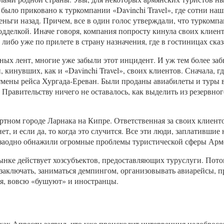
было приковано к туркомпании «Davinchi Travel», где сотни на
еньги назад. Причем, все в один голос утверждали, что туркомп
одделкой. Иначе говоря, компания попросту кинула своих клиенто
 либо уже по прилете в страну назначения, где в гостиницах ска
ных лент, многие уже забыли этот инцидент. И уж тем более заб
кинувших, как и «Davinchi Travel», своих клиентов. Сначала, г
тмены рейса Хургада-Ереван. Были проданы авиабилеты и туры 
Правительству ничего не оставалось, как выделить из резервно
тном городе Ларнака на Кипре. Ответственная за своих клиентов
ет, и если да, то когда это случится. Все эти люди, заплативш
но заодно обнажили огромные проблемы туристической сферы Арм
ынке действует хозсубъектов, предоставляющих туруслуги. Потому
е заключать, заниматься демпингом, организовывать авиарейсы, 
ся, вовсю «бушуют» и иностранцы.
ак Апресян заявил, что уже происходит интервенция недобросов