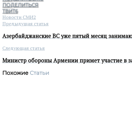
ПОДЕЛИТЬСЯ
ТВИТ
6
Новости СМИ2
Предыдущая статья
Aзербайджанские ВС уже пятый месяц занимаю
Следующая статья
Министр обороны Армении примет участие в за
Похожие
Статьи