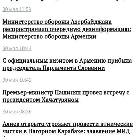
30 мая 11:59
Министерство обороны Азербайджана
распространило очередную дезинформацию:
Министерство обороны Армении
30 мая 10:44
С официальным визитом в Армению прибыла
председатель Парламента Словении
30 мая 10:41
Премьер-министр Пашинян провел встречу с
президентом Хачатуряном
30 мая 08:36
Алиев открыто угрожает провести этнические
чистки в Нагорном Карабахе: заявление МИД