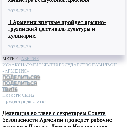
2023-05-29
В Армении впервые пройдет армяно-
грузинский фестиваль культуры и
кулинарии
2023-05-25
МЕТКИ:
АВЕТИК
ИСААКЯН
АРМЕНИЯ
ВДНХ
ГОСУДАРСТВО
ПАВИЛЬОН
«АРМЕНИЯ»
ПОДЕЛИТЬСЯ
9
ПОДЕЛИТЬСЯ
ТВИТ
6
Новости СМИ2
Предыдущая статья
Делегация во главе с секретарем Совета
безопасности Армении проведет рабочие
встречи в Польше, Литве и Нидерландах