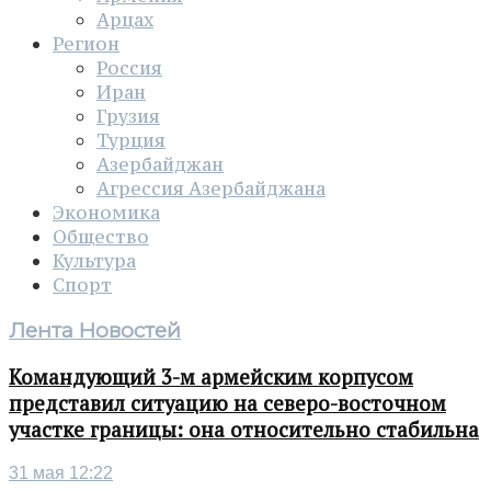
Арцах
Регион
Россия
Иран
Грузия
Турция
Азербайджан
Агрессия Азербайджана
Экономика
Общество
Культура
Спорт
Лента Новостей
Командующий 3-м армейским корпусом
представил ситуацию на северо-восточном
участке границы: она относительно стабильна
31 мая 12:22