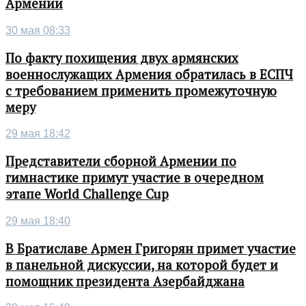
Армении
30 мая 08:33
По факту похищения двух армянских
военнослужащих Армения обратилась в ЕСПЧ
с требованием применить промежуточную
меру
29 мая 18:42
Представители сборной Армении по
гимнастике примут участие в очередном
этапе World Challenge Cup
29 мая 18:40
В Братиславе Армен Григорян примет участие
в панельной дискуссии, на которой будет и
помощник президента Азербайджана