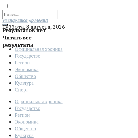
Отправить
Республика Армения
Суббота, 8 августа, 2026
Результатов нет
Читать все
результаты
Официальная хроника
Государство
Регион
Экономика
Общество
Культура
Спорт
Официальная хроника
Государство
Регион
Экономика
Общество
Культура