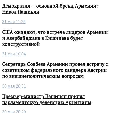
Демократия — основной бренд Армении:
Никол Пашинян
31 мая 11:26
США ожидают, что встреча лидеров Армении
и Азербайджана в Кишиневе будет
конструктивной
31 мая 10:04
Секретарь Совбеза Армении провел встречу с
советником федерального канцлера Австрии
по внешнеполитическим вопросам
30 мая 20:31
Премьер-министр Пашинян принял
парламентскую делегацию Аргентины
30 мая 20:29