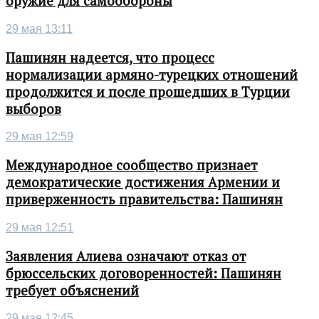
оружие для самообороны
29 мая 13:11
Пашинян надеется, что процесс
нормализации армяно-турецких отношений
продолжится и после прошедших в Турции
выборов
29 мая 12:59
Международное сообщество признает
демократические достижения Армении и
приверженность правительства: Пашинян
29 мая 12:51
Заявления Алиева означают отказ от
брюссельских договоренностей: Пашинян
требует объяснений
29 мая 12:45