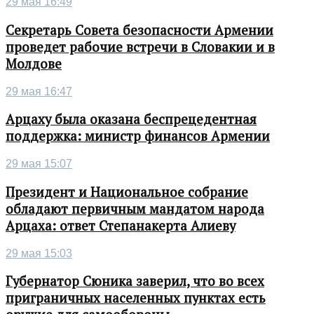
29 мая 16:49
Секретарь Совета безопасности Армении
проведет рабочие встречи в Словакии и в
Молдове
29 мая 16:47
Арцаху была оказана беспрецедентная
поддержка: министр финансов Армении
29 мая 15:07
Президент и Национальное собрание
обладают первичным мандатом народа
Арцаха: ответ Степанакерта Алиеву
29 мая 15:03
Губернатор Сюника заверил, что во всех
приграничных населенных пунктах есть