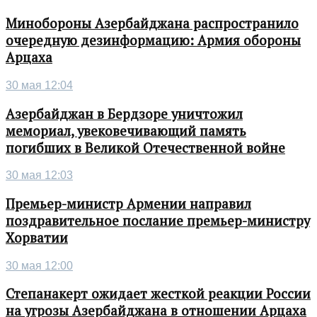
Минобороны Азербайджана распространило
очередную дезинформацию: Армия обороны
Арцаха
30 мая 12:04
Азербайджан в Бердзоре уничтожил
мемориал, увековечивающий память
погибших в Великой Отечественной войне
30 мая 12:03
Премьер-министр Армении направил
поздравительное послание премьер-министру
Хорватии
30 мая 12:00
Степанакерт ожидает жесткой реакции России
на угрозы Азербайджана в отношении Арцаха