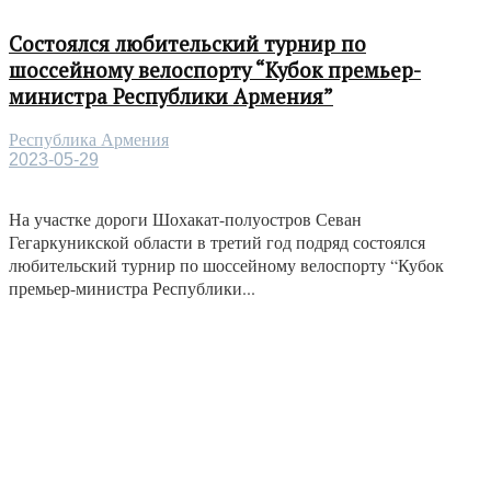
Состоялся любительский турнир по
шоссейному велоспорту “Кубок премьер-
министра Республики Армения”
Республика Армения
2023-05-29
На участке дороги Шохакат-полуостров Севан
Гегаркуникской области в третий год подряд состоялся
любительский турнир по шоссейному велоспорту “Кубок
премьер-министра Республики...