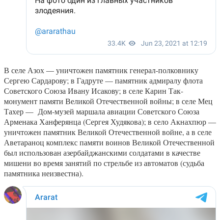
В селе Азох — уничтожен памятник генерал-полковнику
Сергею Сардарову; в Гадруте — памятник адмиралу флота
Советского Союза Ивану Исакову; в селе Карин Так-
монумент памяти Великой Отечественной войны; в селе Мец
Тахер — Дом-музей маршала авиации Советского Союза
Арменака Ханферянца (Сергея Худякова); в село Акнахпюр —
уничтожен памятник Великой Отечественной войне, а в селе
Аветараноц комплекс памяти воинов Великой Отечественной
был использован азербайджанскими солдатами в качестве
мишени во время занятий по стрельбе из автоматов (судьба
памятника неизвестна).