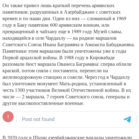
Он также привел лишь краткий перечень армянских
памятников, разрушенных в Азербайджане с советских
времен и по наши дни. Один из них — сломанный в 1969
году в Баку памятник 600 армянским воинам, или
превращенный в чайхану еще в 1989 году Музей славы,
находящийся в селе Чардахлу — на родине маршалов
Советского Союза Ивана Баграмяна и Амазаспа Бабаджаняна.
Памятники этим маршалам были уничтожены уже в годы
Первой арцахской войны. В 1988 году в Кировабаде
разломали бюст маршала Ованеса Баграмяна: сперва облили
краской, потом сняли с постамента, перенесли на
железнодорожную станцию и сожгли. Через год в Чардахлу
был уничтожен монумент Мать-родина, установленный в
честь 1300 участников Великой Отечественной войны. В их
числе — 2 маршала, 7 героев Советского союза, генералы и
другие высокопоставленные военные.
В 2020 году в Шуши азербайджанские вандалы уничтожили