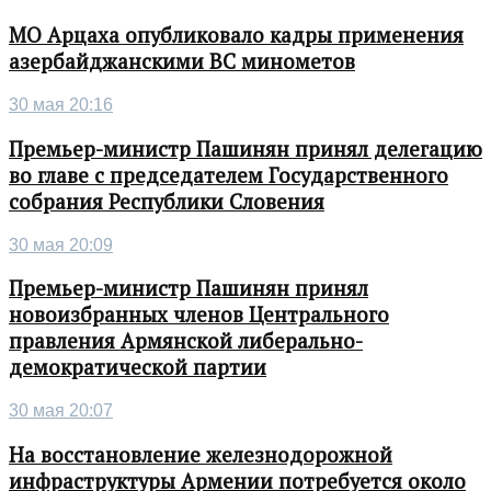
МО Арцаха опубликовало кадры применения
азербайджанскими ВС минометов
30 мая 20:16
Премьер-министр Пашинян принял делегацию
во главе с председателем Государственного
собрания Республики Словения
30 мая 20:09
Премьер-министр Пашинян принял
новоизбранных членов Центрального
правления Армянской либерально-
демократической партии
30 мая 20:07
На восстановление железнодорожной
инфраструктуры Армении потребуется около