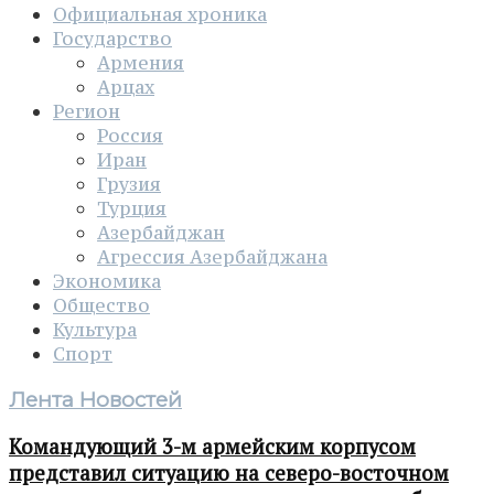
Официальная хроника
Государство
Армения
Арцах
Регион
Россия
Иран
Грузия
Турция
Азербайджан
Агрессия Азербайджана
Экономика
Общество
Культура
Спорт
Лента Новостей
Командующий 3-м армейским корпусом
представил ситуацию на северо-восточном