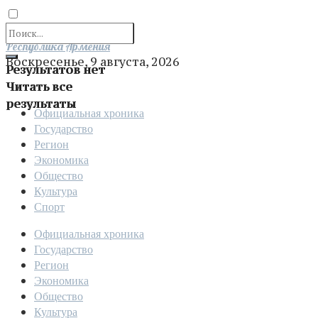
Отправить
Республика Армения
Воскресенье, 9 августа, 2026
Результатов нет
Читать все
результаты
Официальная хроника
Государство
Регион
Экономика
Общество
Культура
Спорт
Официальная хроника
Государство
Регион
Экономика
Общество
Культура