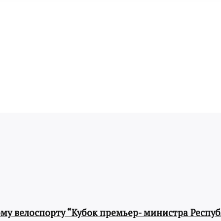
му велоспорту “Кубок премьер- министра Респу