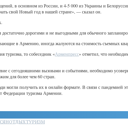
щений, в основном из России, и 4-5 000 из Украины и Белорусси
ть свой Новый год в нашей стране», — сказал он.
к.
ли достаточно дорогими и не выгодными для обычного запланиро
ывающие в Армению, иногда жалуются на стоимость съемных квар
ия туризма, то собеседник «
Арменпресс
» отметил, что необход
ствие с сегодняшними вызовами и событиями, необходимо усове
им для более чем 60 стран.
ди могли получить их в онлайн формате. В связи с пандемией э
нт Федерации туризма Армении.
ЕСЯН
ОТДЫХ
ТУРИЗМ