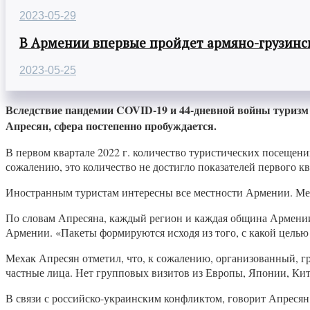
2023-05-29
В Армении впервые пройдет армяно-грузинск
2023-05-25
Вследствие пандемии COVID-19 и 44-дневной войны туризм 
Апресян, сфера постепенно пробуждается.
В первом квартале 2022 г. количество туристических посещений
сожалению, это количество не достигло показателей первого кв
Иностранным туристам интересны все местности Армении. Ме
По словам Апресяна, каждый регион и каждая община Армении
Армении. «Пакеты формируются исходя из того, с какой целью
Мехак Апресян отметил, что, к сожалению, организованный, 
частные лица. Нет групповых визитов из Европы, Японии, Кит
В связи с российско-украинским конфликтом, говорит Апресян,