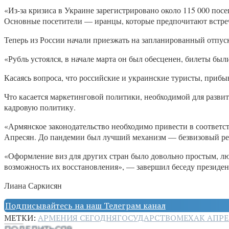
«Из-за кризиса в Украине зарегистрировано около 115 000 посе
Основные посетители — иранцы, которые предпочитают встреча
Теперь из России начали приезжать на запланированный отпус
«Рубль устоялся, в начале марта он был обесценен, билеты бы
Касаясь вопроса, что российские и украинские туристы, приб
Что касается маркетинговой политики, необходимой для развит
кадровую политику.
«Армянское законодательство необходимо привести в соответ
Апресян. До пандемии был лучший механизм — безвизовый реж
«Оформление виз для других стран было довольно простым, лю
возможность их восстановления», — завершил беседу президе
Лиана Саркисян
Подписывайтесь на наш Телеграм канал
МЕТКИ:
АРМЕНИЯ СЕГОДНЯ
ГОСУДАРСТВО
МЕХАК АПР