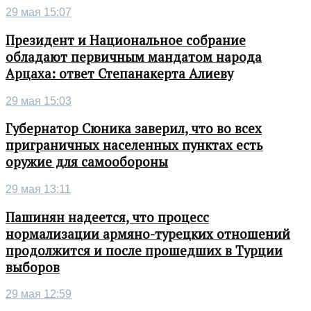
29 мая 15:07
Президент и Национальное собрание
обладают первичным мандатом народа
Арцаха: ответ Степанакерта Алиеву
29 мая 15:03
Губернатор Сюника заверил, что во всех
приграничных населенных пунктах есть
оружие для самообороны
29 мая 13:11
Пашинян надеется, что процесс
нормализации армяно-турецких отношений
продолжится и после прошедших в Турции
выборов
29 мая 12:59