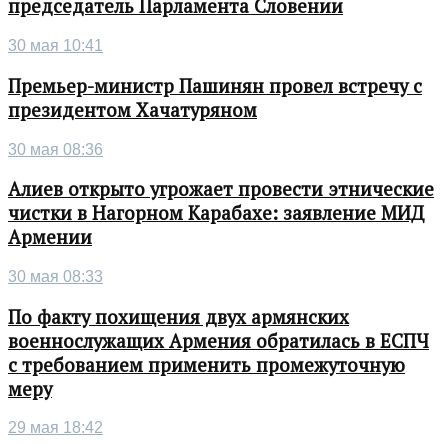
председатель Парламента Словении
30 мая 10:41
Премьер-министр Пашинян провел встречу с
президентом Хачатуряном
30 мая 08:36
Алиев открыто угрожает провести этнические
чистки в Нагорном Карабахе: заявление МИД
Армении
30 мая 08:33
По факту похищения двух армянских
военнослужащих Армения обратилась в ЕСПЧ
с требованием применить промежуточную
меру
29 мая 18:42