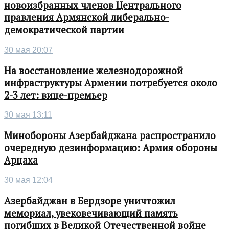
новоизбранных членов Центрального
правления Армянской либерально-
демократической партии
30 мая 20:07
На восстановление железнодорожной
инфраструктуры Армении потребуется около
2-3 лет: вице-премьер
30 мая 13:11
Минобороны Азербайджана распространило
очередную дезинформацию: Армия обороны
Арцаха
30 мая 12:04
Азербайджан в Бердзоре уничтожил
мемориал, увековечивающий память
погибших в Великой Отечественной войне