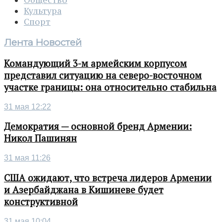
Общество
Культура
Спорт
Лента Новостей
Командующий 3-м армейским корпусом
представил ситуацию на северо-восточном
участке границы: она относительно стабильна
31 мая 12:22
Демократия — основной бренд Армении:
Никол Пашинян
31 мая 11:26
США ожидают, что встреча лидеров Армении
и Азербайджана в Кишиневе будет
конструктивной
31 мая 10:04