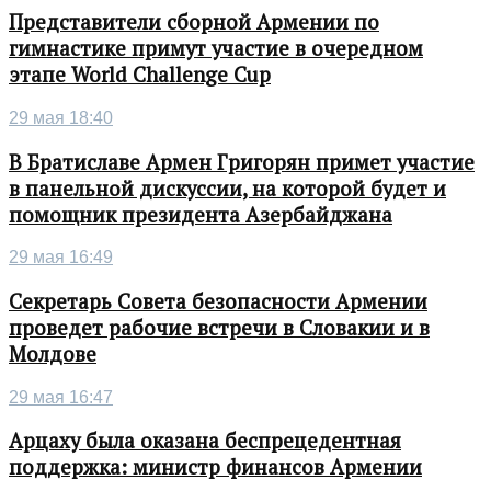
Представители сборной Армении по
гимнастике примут участие в очередном
этапе World Challenge Cup
29 мая 18:40
В Братиславе Армен Григорян примет участие
в панельной дискуссии, на которой будет и
помощник президента Азербайджана
29 мая 16:49
Секретарь Совета безопасности Армении
проведет рабочие встречи в Словакии и в
Молдове
29 мая 16:47
Арцаху была оказана беспрецедентная
поддержка: министр финансов Армении