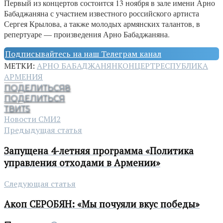
Первый из концертов состоится 13 ноября в зале имени Арно
Бабаджаняна с участием известного российского артиста
Сергея Крылова, а также молодых армянских талантов, в
репертуаре — произведения Арно Бабаджаняна.
Подписывайтесь на наш Телеграм канал
МЕТКИ:
АРНО БАБАДЖАНЯН
КОНЦЕРТ
РЕСПУБЛИКА
АРМЕНИЯ
ПОДЕЛИТЬСЯ
8
ПОДЕЛИТЬСЯ
ТВИТ
5
Новости СМИ2
Предыдущая статья
Запущена 4-летняя программа «Политика
управления отходами в Армении»
Следующая статья
Акоп СЕРОБЯН: «Мы почуяли вкус победы»