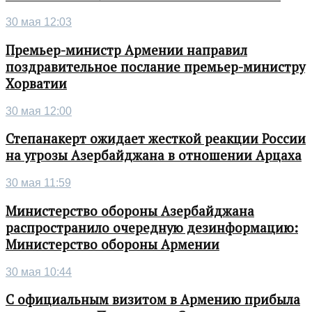
30 мая 12:03
Премьер-министр Армении направил
поздравительное послание премьер-министру
Хорватии
30 мая 12:00
Степанакерт ожидает жесткой реакции России
на угрозы Азербайджана в отношении Арцаха
30 мая 11:59
Министерство обороны Азербайджана
распространило очередную дезинформацию:
Министерство обороны Армении
30 мая 10:44
С официальным визитом в Армению прибыла