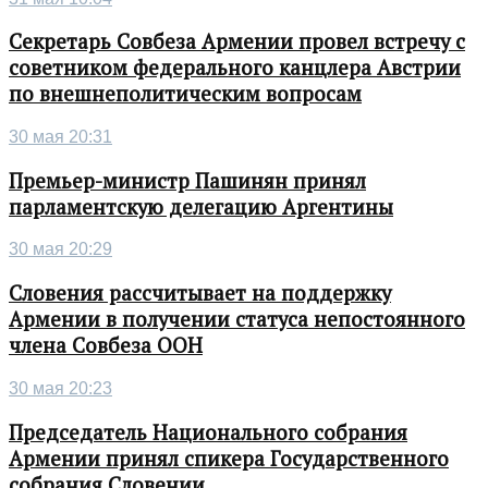
Секретарь Совбеза Армении провел встречу с
советником федерального канцлера Австрии
по внешнеполитическим вопросам
30 мая 20:31
Премьер-министр Пашинян принял
парламентскую делегацию Аргентины
30 мая 20:29
Словения рассчитывает на поддержку
Армении в получении статуса непостоянного
члена Совбеза ООН
30 мая 20:23
Председатель Национального собрания
Армении принял спикера Государственного
собрания Словении