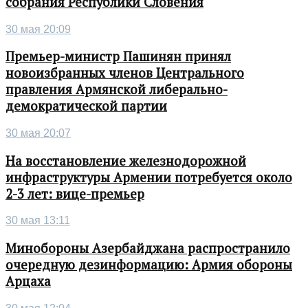
собрания Республики Словения
30 мая 20:09
Премьер-министр Пашинян принял
новоизбранных членов Центрального
правления Армянской либерально-
демократической партии
30 мая 20:07
На восстановление железнодорожной
инфраструктуры Армении потребуется около
2-3 лет: вице-премьер
30 мая 13:11
Минобороны Азербайджана распространило
очередную дезинформацию: Армия обороны
Арцаха