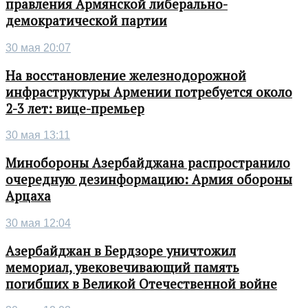
правления Армянской либерально-
демократической партии
30 мая 20:07
На восстановление железнодорожной
инфраструктуры Армении потребуется около
2-3 лет: вице-премьер
30 мая 13:11
Минобороны Азербайджана распространило
очередную дезинформацию: Армия обороны
Арцаха
30 мая 12:04
Азербайджан в Бердзоре уничтожил
мемориал, увековечивающий память
погибших в Великой Отечественной войне