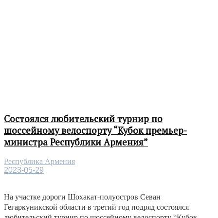
Состоялся любительский турнир по
шоссейному велоспорту “Кубок премьер-
министра Республики Армения”
Республика Армения
2023-05-29
На участке дороги Шохакат-полуостров Севан
Гегаркуникской области в третий год подряд состоялся
любительский турнир по шоссейному велоспорту “Кубок