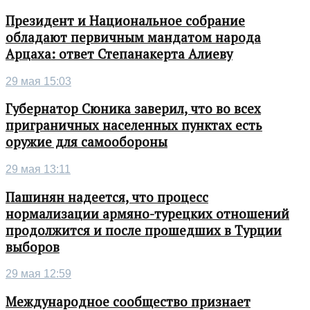
Президент и Национальное собрание
обладают первичным мандатом народа
Арцаха: ответ Степанакерта Алиеву
29 мая 15:03
Губернатор Сюника заверил, что во всех
приграничных населенных пунктах есть
оружие для самообороны
29 мая 13:11
Пашинян надеется, что процесс
нормализации армяно-турецких отношений
продолжится и после прошедших в Турции
выборов
29 мая 12:59
Международное сообщество признает