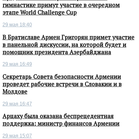
гимнастике примут участие в очередном
этапе World Challenge Cup
29 мая 18:40
В Братиславе Армен Григорян примет участие
в панельной дискуссии, на которой будет и
помощник президента Азербайджана
29 мая 16:49
Секретарь Совета безопасности Армении
проведет рабочие встречи в Словакии и в
Молдове
29 мая 16:47
Арцаху была оказана беспрецедентная
поддержка: министр финансов Армении
29 мая 15:07