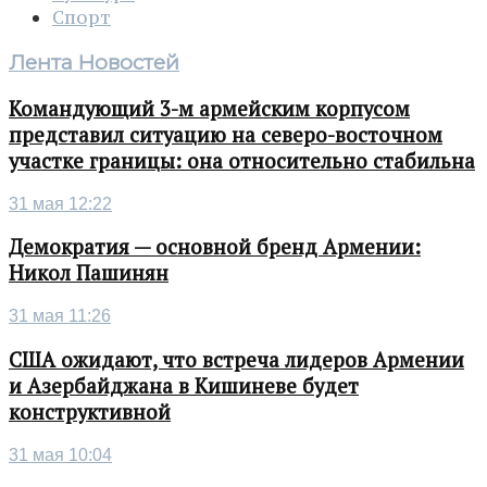
Спорт
Лента Новостей
Командующий 3-м армейским корпусом
представил ситуацию на северо-восточном
участке границы: она относительно стабильна
31 мая 12:22
Демократия — основной бренд Армении:
Никол Пашинян
31 мая 11:26
США ожидают, что встреча лидеров Армении
и Азербайджана в Кишиневе будет
конструктивной
31 мая 10:04