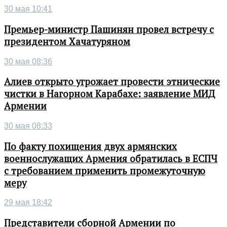
30 мая 10:41
Премьер-министр Пашинян провел встречу с
президентом Хачатуряном
30 мая 08:36
Алиев открыто угрожает провести этнические
чистки в Нагорном Карабахе: заявление МИД
Армении
30 мая 08:33
По факту похищения двух армянских
военнослужащих Армения обратилась в ЕСПЧ
с требованием применить промежуточную
меру
29 мая 18:42
Представители сборной Армении по