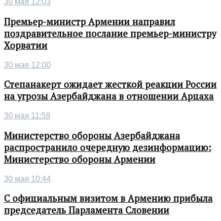
30 мая 12:03
Премьер-министр Армении направил
поздравительное послание премьер-министру
Хорватии
30 мая 12:00
Степанакерт ожидает жесткой реакции России
на угрозы Азербайджана в отношении Арцаха
30 мая 11:59
Министерство обороны Азербайджана
распространило очередную дезинформацию:
Министерство обороны Армении
30 мая 10:44
С официальным визитом в Армению прибыла
председатель Парламента Словении