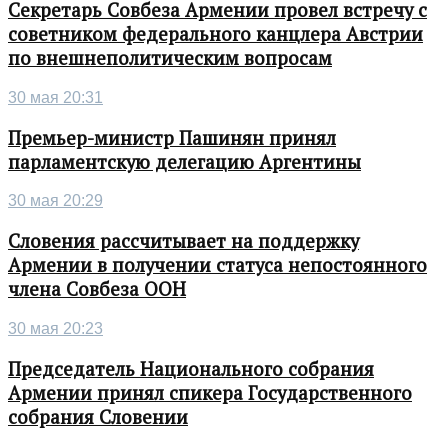
Секретарь Совбеза Армении провел встречу с
советником федерального канцлера Австрии
по внешнеполитическим вопросам
30 мая 20:31
Премьер-министр Пашинян принял
парламентскую делегацию Аргентины
30 мая 20:29
Словения рассчитывает на поддержку
Армении в получении статуса непостоянного
члена Совбеза ООН
30 мая 20:23
Председатель Национального собрания
Армении принял спикера Государственного
собрания Словении