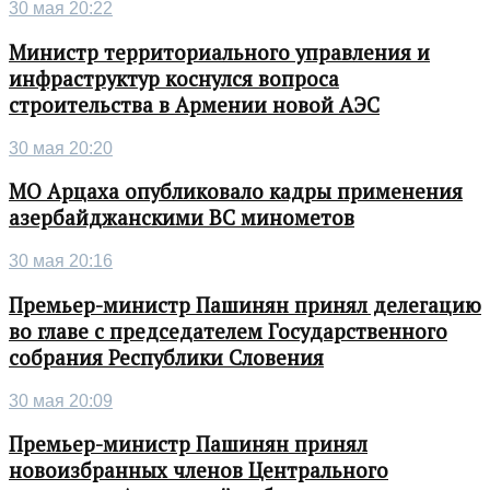
30 мая 20:22
Министр территориального управления и
инфраструктур коснулся вопроса
строительства в Армении новой АЭС
30 мая 20:20
МО Арцаха опубликовало кадры применения
азербайджанскими ВС минометов
30 мая 20:16
Премьер-министр Пашинян принял делегацию
во главе с председателем Государственного
собрания Республики Словения
30 мая 20:09
Премьер-министр Пашинян принял
новоизбранных членов Центрального