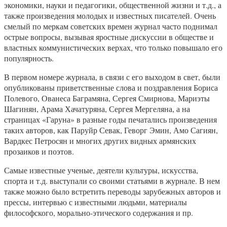
экономики, науки и педагогики, общественной жизни и т.д., а
также произведения молодых и известных писателей. Очень
смелый по меркам советских времен журнал часто поднимал
острые вопросы, вызывая яростные дискуссии в обществе и
властных коммунистических верхах, что только повышало его
популярность.
В первом номере журнала, в связи с его выходом в свет, были
опубликованы приветственные слова и поздравления Бориса
Полевого, Ованеса Баграмяна, Сергея Смирнова, Мариэты
Шагинян, Арама Хачатуряна, Сергея Мергеляна, а на
страницах «Гаруна» в разные годы печатались произведения
таких авторов, как Паруйр Севак, Геворг Эмин, Амо Сагиян,
Вардкес Петросян и многих других видных армянских
прозаиков и поэтов.
Самые известные ученые, деятели культуры, искусства,
спорта и т.д. выступали со своими статьями в журнале. В нем
также можно было встретить переводы зарубежных авторов и
прессы, интервью с известными людьми, материалы
философского, морально-этического содержания и пр.