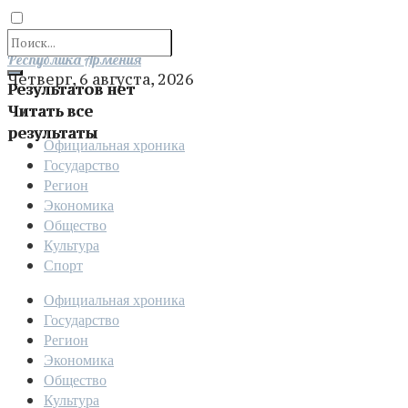
Отправить
Республика Армения
Четверг, 6 августа, 2026
Результатов нет
Читать все
результаты
Официальная хроника
Государство
Регион
Экономика
Общество
Культура
Спорт
Официальная хроника
Государство
Регион
Экономика
Общество
Культура