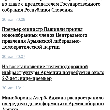
во главе с председателем Государственного
собрания Республики Словения
30 мая 20:09
Премьер-министр Пашинян принял
новоизбранных членов Центрального
правления Армянской либерально-
демократической партии
30 мая 20:07
На восстановление железнодорожной
инфраструктуры Армении потребуется около
2-3 лет: вице-премьер
30 мая 13:11
Минобороны Азербайджана распространило
очередную дезинформацию: Армия обороны
Арцаха