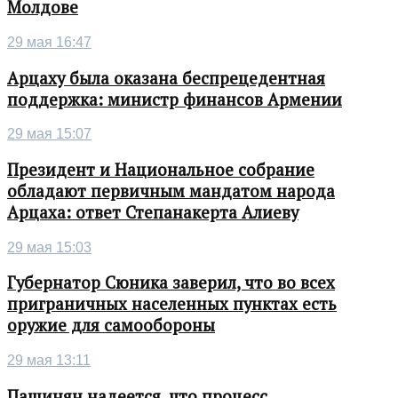
Молдове
29 мая 16:47
Арцаху была оказана беспрецедентная
поддержка: министр финансов Армении
29 мая 15:07
Президент и Национальное собрание
обладают первичным мандатом народа
Арцаха: ответ Степанакерта Алиеву
29 мая 15:03
Губернатор Сюника заверил, что во всех
приграничных населенных пунктах есть
оружие для самообороны
29 мая 13:11
Пашинян надеется, что процесс