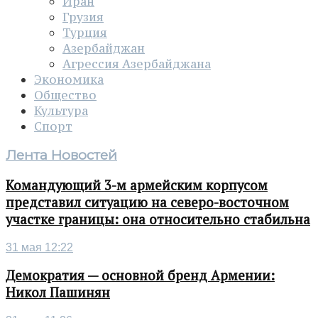
Иран
Грузия
Турция
Азербайджан
Агрессия Азербайджана
Экономика
Общество
Культура
Спорт
Лента Новостей
Командующий 3-м армейским корпусом
представил ситуацию на северо-восточном
участке границы: она относительно стабильна
31 мая 12:22
Демократия — основной бренд Армении:
Никол Пашинян