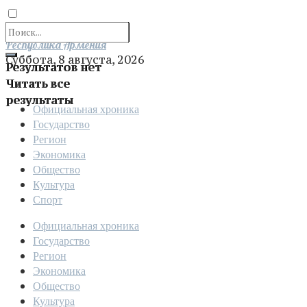
Отправить
Республика Армения
Суббота, 8 августа, 2026
Результатов нет
Читать все
результаты
Официальная хроника
Государство
Регион
Экономика
Общество
Культура
Спорт
Официальная хроника
Государство
Регион
Экономика
Общество
Культура