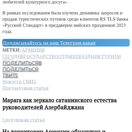
любителей культурного досуга».
В рамках исследования была изучена динамика запросов и
продаж туристических путевок среди клиентов RS TLS банка
«Русский Стандарт» в преддверии майских праздников 2023
года.
Подписывайтесь на наш Телеграм канал
МЕТКИ:
АРМЕНИЯ
СЕГОДНЯ
ГОСУДАРСТВО
ОТДЫХ
ПРАЗДНИК
ТУРИЗМ
ПОДЕЛИТЬСЯ
8
ПОДЕЛИТЬСЯ
ТВИТ
5
Новости СМИ2
Предыдущая статья
Марага как зеркало сатанинского естества
руководителей Азербайджана
Следующая статья
На территории Армении обнаружен и