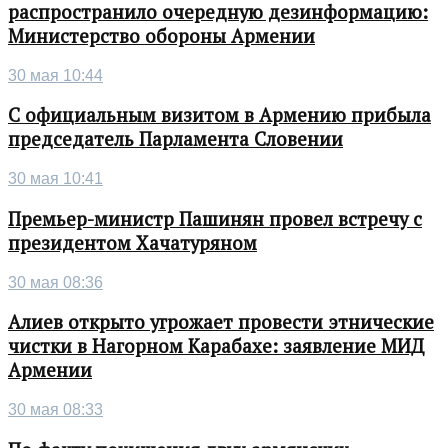
распространило очередную дезинформацию:
Министерство обороны Армении
30 мая 10:44
С официальным визитом в Армению прибыла
председатель Парламента Словении
30 мая 10:41
Премьер-министр Пашинян провел встречу с
президентом Хачатуряном
30 мая 08:36
Алиев открыто угрожает провести этнические
чистки в Нагорном Карабахе: заявление МИД
Армении
30 мая 08:33