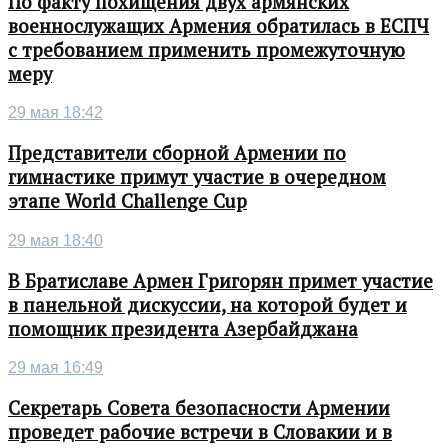
По факту похищения двух армянских
военнослужащих Армения обратилась в ЕСПЧ
с требованием применить промежуточную
меру
29 мая 18:42
Представители сборной Армении по
гимнастике примут участие в очередном
этапе World Challenge Cup
29 мая 18:40
В Братиславе Армен Григорян примет участие
в панельной дискуссии, на которой будет и
помощник президента Азербайджана
29 мая 16:49
Секретарь Совета безопасности Армении
проведет рабочие встречи в Словакии и в