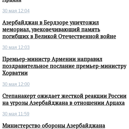
30 мая 12:04
Азербайджан в Бердзоре уничтожил
мемориал, увековечивающий память
погибших в Великой Отечественной войне
30 мая 12:03
Премьер-министр Армении направил
поздравительное послание премьер-министру
Хорватии
30 мая 12:00
Степанакерт ожидает жесткой реакции России
на угрозы Азербайджана в отношении Арцаха
30 мая 11:59
Министерство обороны Азербайджана